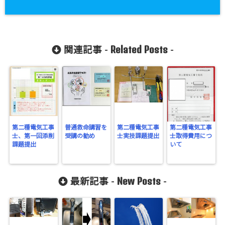
Related Posts
関連記事 -
-
第二種電気工事
普通救命講習を
第二種電気工事
第二種電気工事
士、第一回添削
受講の勧め
士実技課題提出
士取得費用につ
課題提出
いて
New Posts
最新記事 -
-