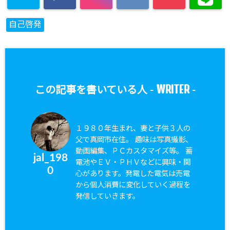
自己啓発
WRITER
この記事を書いている人 -
-
１９８０年生まれ、妻と子供３人の
父で真岡市在住。 趣味は写真撮影、
動画編集、ＰＣカスタマイズ等。 蓄
jal_198
電池やＥＶ・ＰＨＶなどに興味・関
0
心があります。発電した電気は売電
から個人消費に変化していく過程を
発信していきます。