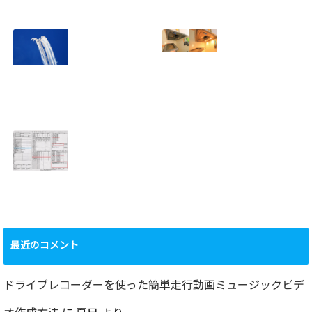
ミニタワーPC水冷
家庭内感染防止対
グラフィックボー
策、キッチンタッ
ド対応
チレス水栓にDIY
2023.10.14
で交換
2022.12.31
2022年百里基地
夏に大掃除！？レ
航空祭レポート＆
ンジフード清掃を
撮影方法のレクチ
行いました！！
2022.09.19
ャー
2022.12.24
ショック！！健康
診断で肝臓機能が
要再検査となって
最近のコメント
しまった…
2022.07.30
ドライブレコーダーを使った簡単走行動画ミュージックビデ