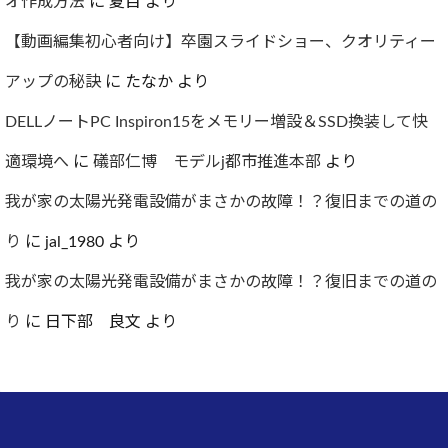
オ作成方法
に
夏目
より
【動画編集初心者向け】卒園スライドショー、クオリティー
アップの秘訣
に
たなか
より
DELLノートPC Inspiron15をメモリー増設＆SSD換装して快
適環境へ
に
礒部仁博 モデルj都市推進本部
より
我が家の太陽光発電設備がまさかの故障！？復旧までの道の
り
に
jal_1980
より
我が家の太陽光発電設備がまさかの故障！？復旧までの道の
り
に
日下部 良文
より