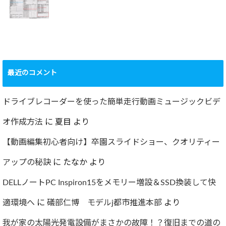
2022.09.19
ャー
2022.12.24
ショック！！健康
診断で肝臓機能が
要再検査となって
最近のコメント
しまった…
2022.07.30
ドライブレコーダーを使った簡単走行動画ミュージックビデ
オ作成方法
に
夏目
より
【動画編集初心者向け】卒園スライドショー、クオリティー
アップの秘訣
に
たなか
より
DELLノートPC Inspiron15をメモリー増設＆SSD換装して快
適環境へ
に
礒部仁博 モデルj都市推進本部
より
我が家の太陽光発電設備がまさかの故障！？復旧までの道の