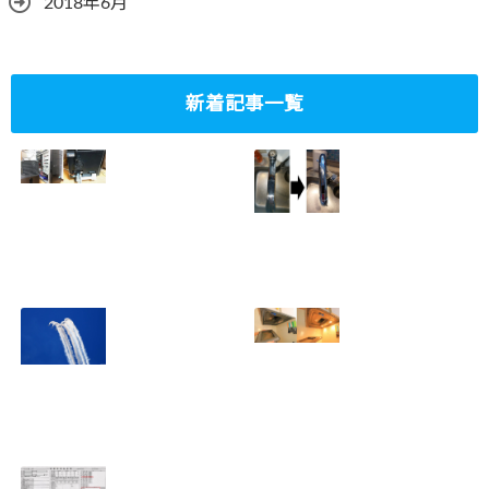
2018年6月
新着記事一覧
ミニタワーPC水冷
家庭内感染防止対
グラフィックボー
策、キッチンタッ
ド対応
チレス水栓にDIY
2023.10.14
で交換
2022.12.31
2022年百里基地
夏に大掃除！？レ
航空祭レポート＆
ンジフード清掃を
撮影方法のレクチ
行いました！！