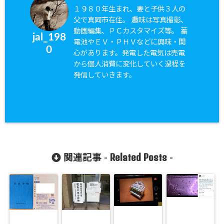
１９８０年生まれ、妻と子供３人の
父で真岡市在住。 趣味は写真撮影、
動画編集、ＰＣカスタマイズ等。 蓄
jal_198
電池やＥＶ・ＰＨＶなどに興味・関
0
心があります。発電した電気は売電
から個人消費に変化していく過程を
発信していきます。
Related Posts
関連記事 -
-