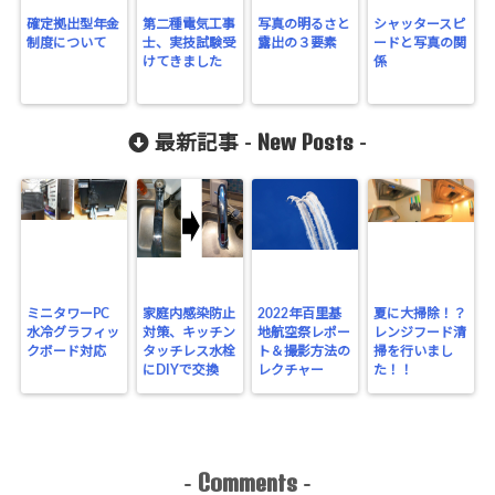
確定拠出型年金
第二種電気工事
写真の明るさと
シャッタースピ
制度について
士、実技試験受
露出の３要素
ードと写真の関
けてきました
係
New Posts
最新記事 -
-
ミニタワーPC
家庭内感染防止
2022年百里基
夏に大掃除！？
水冷グラフィッ
対策、キッチン
地航空祭レポー
レンジフード清
クボード対応
タッチレス水栓
ト＆撮影方法の
掃を行いまし
にDIYで交換
レクチャー
た！！
Comments
-
-