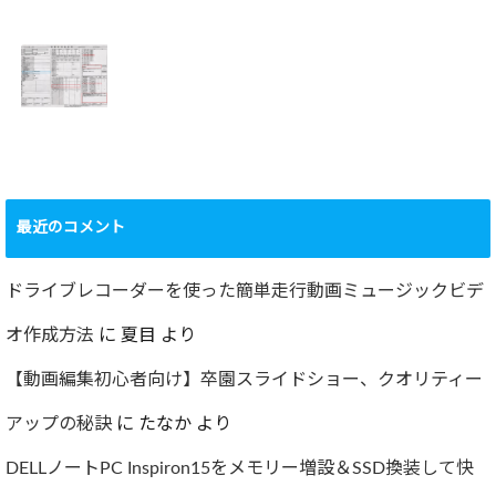
2022年百里基地
夏に大掃除！？レ
航空祭レポート＆
ンジフード清掃を
撮影方法のレクチ
行いました！！
2022.09.19
ャー
2022.12.24
ショック！！健康
診断で肝臓機能が
要再検査となって
最近のコメント
しまった…
2022.07.30
ドライブレコーダーを使った簡単走行動画ミュージックビデ
オ作成方法
に
夏目
より
【動画編集初心者向け】卒園スライドショー、クオリティー
アップの秘訣
に
たなか
より
DELLノートPC Inspiron15をメモリー増設＆SSD換装して快