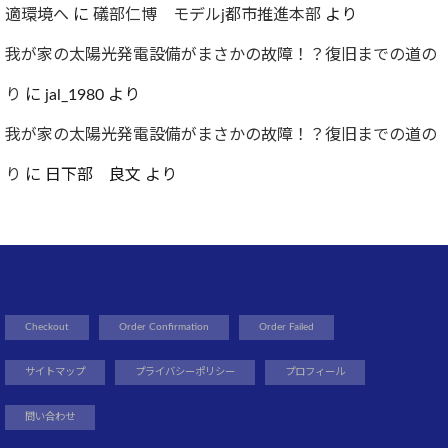
適環境へ
に
礒部仁博 モデルj都市推進本部
より
我が家の太陽光発電設備がまさかの故障！？復旧までの道の
り
に
jal_1980
より
我が家の太陽光発電設備がまさかの故障！？復旧までの道の
り
に
日下部 良文
より
Checkout
Order Confirmation
Order Failed
サイトマップ
プライバシーポリシー
プロフィール
問い合わせ