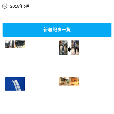
2018年6月
新着記事一覧
ミニタワーPC水冷
家庭内感染防止対
グラフィックボー
策、キッチンタッ
ド対応
チレス水栓にDIY
2023.10.14
で交換
2022.12.31
2022年百里基地
夏に大掃除！？レ
航空祭レポート＆
ンジフード清掃を