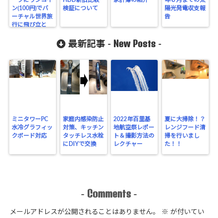
ン(100円)でバ
検証について
陽光発電収支報
ーチャル世界旅
告
行に飛び立と
う！！
New Posts
最新記事 -
-
ミニタワーPC
家庭内感染防止
2022年百里基
夏に大掃除！？
水冷グラフィッ
対策、キッチン
地航空祭レポー
レンジフード清
クボード対応
タッチレス水栓
ト＆撮影方法の
掃を行いまし
にDIYで交換
レクチャー
た！！
Comments
-
-
メールアドレスが公開されることはありません。
※
が付いてい