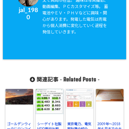
父で真岡市在住。 趣味は写真撮影、
動画編集、ＰＣカスタマイズ等。 蓄
jal_198
電池やＥＶ・ＰＨＶなどに興味・関
0
心があります。発電した電気は売電
から個人消費に変化していく過程を
発信していきます。
Related Posts
関連記事 -
-
ゴールデンウィ
シーゲイト社製
東京電力、電気
2009年～2018
ークにワンコイ
HDD新旧比較
家計簿の紹介
年６月までの太