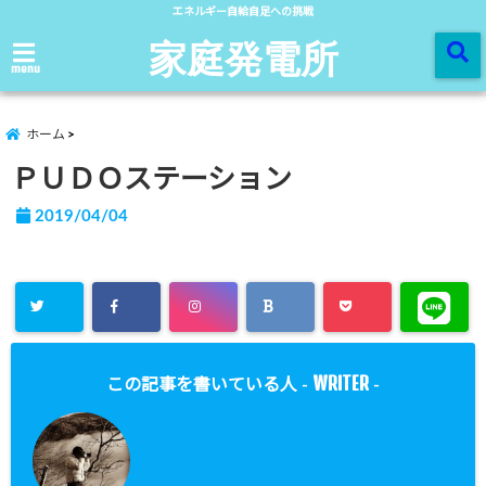
エネルギー自給自足への挑戦
家庭発電所
menu
ホーム
ＰＵＤＯステーション
2019/04/04
WRITER
この記事を書いている人 -
-