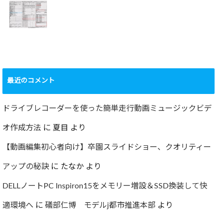
撮影方法のレクチ
行いました！！
2022.09.19
ャー
2022.12.24
ショック！！健康
診断で肝臓機能が
要再検査となって
最近のコメント
しまった…
2022.07.30
ドライブレコーダーを使った簡単走行動画ミュージックビデ
オ作成方法
に
夏目
より
【動画編集初心者向け】卒園スライドショー、クオリティー
アップの秘訣
に
たなか
より
DELLノートPC Inspiron15をメモリー増設＆SSD換装して快
適環境へ
に
礒部仁博 モデルj都市推進本部
より