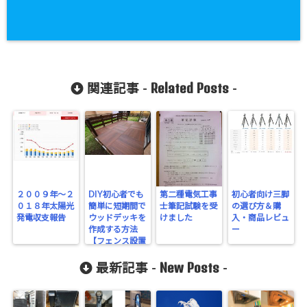
Related Posts
関連記事 -
-
２００９年～２
DIY初心者でも
第二種電気工事
初心者向け三脚
０１８年太陽光
簡単に短期間で
士筆記試験を受
の選び方＆購
発電収支報告
ウッドデッキを
けました
入・商品レビュ
作成する方法
ー
【フェンス設置
編】
New Posts
最新記事 -
-