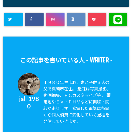
WRITER
この記事を書いている人 -
-
１９８０年生まれ、妻と子供３人の
父で真岡市在住。 趣味は写真撮影、
動画編集、ＰＣカスタマイズ等。 蓄
jal_198
電池やＥＶ・ＰＨＶなどに興味・関
0
心があります。発電した電気は売電
から個人消費に変化していく過程を
発信していきます。