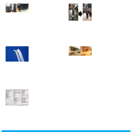
ミニタワーPC水冷
家庭内感染防止対
グラフィックボー
策、キッチンタッ
ド対応
チレス水栓にDIY
2023.10.14
で交換
2022.12.31
2022年百里基地
夏に大掃除！？レ
航空祭レポート＆
ンジフード清掃を
撮影方法のレクチ
行いました！！
2022.09.19
ャー
2022.12.24
ショック！！健康
診断で肝臓機能が