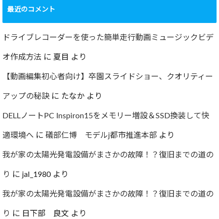
要再検査となって
最近のコメント
しまった…
2022.07.30
ドライブレコーダーを使った簡単走行動画ミュージックビデ
オ作成方法
に
夏目
より
【動画編集初心者向け】卒園スライドショー、クオリティー
アップの秘訣
に
たなか
より
DELLノートPC Inspiron15をメモリー増設＆SSD換装して快
適環境へ
に
礒部仁博 モデルj都市推進本部
より
我が家の太陽光発電設備がまさかの故障！？復旧までの道の
り
に
jal_1980
より
我が家の太陽光発電設備がまさかの故障！？復旧までの道の
り
に
日下部 良文
より