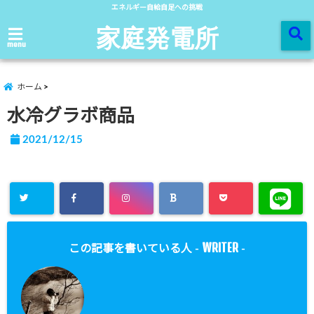
エネルギー自給自足への挑戦
家庭発電所
menu
ホーム
水冷グラボ商品
2021/12/15
WRITER
この記事を書いている人 -
-