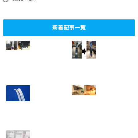
新着記事一覧
ミニタワーPC水冷
家庭内感染防止対
グラフィックボー
策、キッチンタッ
ド対応
チレス水栓にDIY
2023.10.14
で交換
2022.12.31
2022年百里基地
夏に大掃除！？レ
航空祭レポート＆
ンジフード清掃を
撮影方法のレクチ
行いました！！