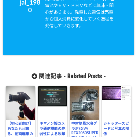
jal_198
電池やＥＶ・ＰＨＶなどに興味・関
0
心があります。発電した電気は売電
から個人消費に変化していく過程を
発信していきます。
Related Posts
関連記事 -
-
【初心者向け】
キヤノン製カメ
中古簡易水冷グ
シャッタースピ
あなたも出来
ラ通信機能の脆
ラボEGVA
ードと写真の関
RTX2080SUPER
る、動画編集の
弱性による攻撃
係