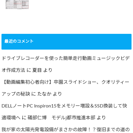
2022.09.19
ャー
2022.12.24
ショック！！健康
診断で肝臓機能が
要再検査となって
最近のコメント
しまった…
2022.07.30
ドライブレコーダーを使った簡単走行動画ミュージックビデ
オ作成方法
に
夏目
より
【動画編集初心者向け】卒園スライドショー、クオリティー
アップの秘訣
に
たなか
より
DELLノートPC Inspiron15をメモリー増設＆SSD換装して快
適環境へ
に
礒部仁博 モデルj都市推進本部
より
我が家の太陽光発電設備がまさかの故障！？復旧までの道の