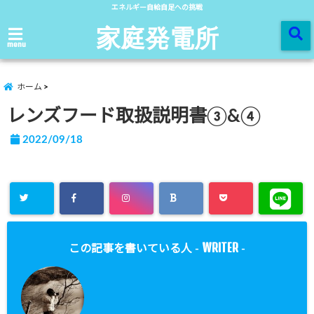
エネルギー自給自足への挑戦
家庭発電所
menu
ホーム
レンズフード取扱説明書③&④
2022/09/18
WRITER
この記事を書いている人 -
-