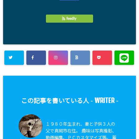
feedly
WRITER
この記事を書いている人 -
-
１９８０年生まれ、妻と子供３人の
父で真岡市在住。 趣味は写真撮影、
動画編集、ＰＣカスタマイズ等。 蓄