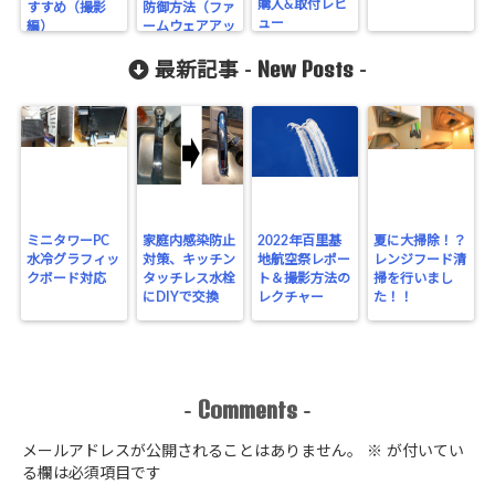
購入&取付レビ
すすめ（撮影
防御方法（ファ
ュー
編）
ームウェアアッ
プデート）
New Posts
最新記事 -
-
ミニタワーPC
家庭内感染防止
2022年百里基
夏に大掃除！？
水冷グラフィッ
対策、キッチン
地航空祭レポー
レンジフード清
クボード対応
タッチレス水栓
ト＆撮影方法の
掃を行いまし
にDIYで交換
レクチャー
た！！
Comments
-
-
メールアドレスが公開されることはありません。
※
が付いてい
る欄は必須項目です