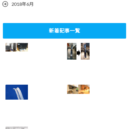
2018年6月
新着記事一覧
ミニタワーPC水冷
家庭内感染防止対
グラフィックボー
策、キッチンタッ
ド対応
チレス水栓にDIY
2023.10.14
で交換
2022.12.31
2022年百里基地
夏に大掃除！？レ
航空祭レポート＆
ンジフード清掃を