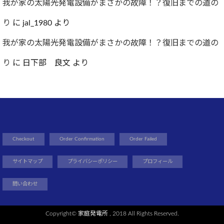
我が家の太陽光発電設備がまさかの故障！？復旧までの道の
り
に
jal_1980
より
我が家の太陽光発電設備がまさかの故障！？復旧までの道の
り
に
日下部 良文
より
Checkout
Order Confirmation
Order Failed
サイトマップ
プライバシーポリシー
プロフィール
問い合わせ
Copyright©
家庭発電所
, 2018 All Rights Reserved.