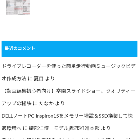
撮影方法のレクチ
行いました！！
2022.09.19
ャー
2022.12.24
ショック！！健康
診断で肝臓機能が
要再検査となって
最近のコメント
しまった…
2022.07.30
ドライブレコーダーを使った簡単走行動画ミュージックビデ
オ作成方法
に
夏目
より
【動画編集初心者向け】卒園スライドショー、クオリティー
アップの秘訣
に
たなか
より
DELLノートPC Inspiron15をメモリー増設＆SSD換装して快
適環境へ
に
礒部仁博 モデルj都市推進本部
より