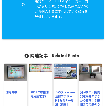
電池やＥＶ・ＰＨＶなどに興味・関
0
心があります。発電した電気は売電
から個人消費に変化していく過程を
発信していきます。
Related Posts
関連記事 -
-
発電実績
2021年家庭発
ハウスメーカー
我が家の太陽光
電所運営方針
主催アフター
発電設備がまさ
FITセミナー参
かの故障！？復
加【続編】
旧までの道のり