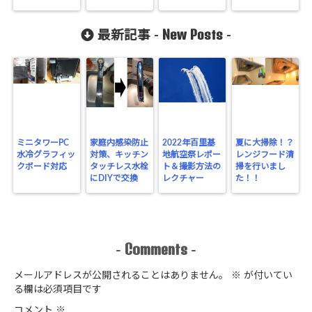
New Posts
最新記事 -
-
ミニタワーPC
家庭内感染防止
2022年百里基
夏に大掃除！？
水冷グラフィッ
対策、キッチン
地航空祭レポー
レンジフード清
クボード対応
タッチレス水栓
ト＆撮影方法の
掃を行いまし
にDIYで交換
レクチャー
た！！
Comments
-
-
メールアドレスが公開されることはありません。
※
が付いてい
る欄は必須項目です
コメント
※