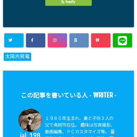
feedly
太陽光発電
WRITER
この記事を書いている人 -
-
１９８０年生まれ、妻と子供３人の
父で真岡市在住。 趣味は写真撮影、
動画編集、ＰＣカスタマイズ等。 蓄
jal_198