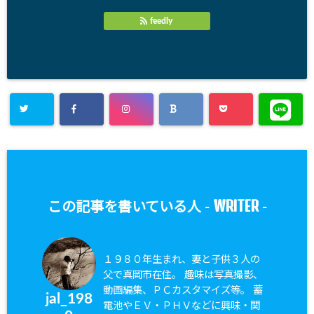
feedly
WRITER
この記事を書いている人 -
-
１９８０年生まれ、妻と子供３人の
父で真岡市在住。 趣味は写真撮影、
動画編集、ＰＣカスタマイズ等。 蓄
jal_198
電池やＥＶ・ＰＨＶなどに興味・関