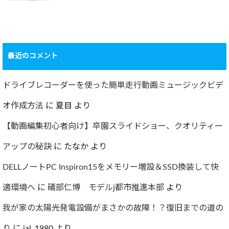
ショック！！健康
診断で肝臓機能が
要再検査となって
最近のコメント
しまった…
2022.07.30
ドライブレコーダーを使った簡単走行動画ミュージックビデ
オ作成方法
に
夏目
より
【動画編集初心者向け】卒園スライドショー、クオリティー
アップの秘訣
に
たなか
より
DELLノートPC Inspiron15をメモリー増設＆SSD換装して快
適環境へ
に
礒部仁博 モデルj都市推進本部
より
我が家の太陽光発電設備がまさかの故障！？復旧までの道の
り
に
jal_1980
より