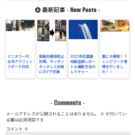
New Posts
最新記事 -
-
ミニタワーPC
家庭内感染防止
2022年百里基
夏に大掃除！？
水冷グラフィッ
対策、キッチン
地航空祭レポー
レンジフード清
クボード対応
タッチレス水栓
ト＆撮影方法の
掃を行いまし
にDIYで交換
レクチャー
た！！
Comments
-
-
メールアドレスが公開されることはありません。
※
が付いてい
る欄は必須項目です
コメント
※