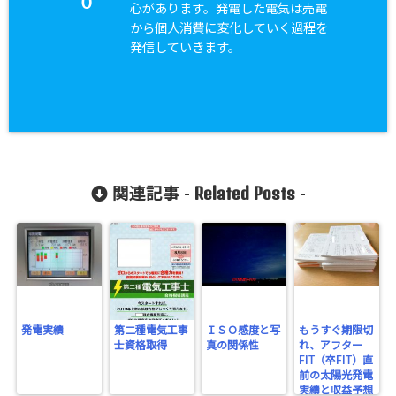
0
心があります。発電した電気は売電
から個人消費に変化していく過程を
発信していきます。
Related Posts
関連記事 -
-
発電実績
第二種電気工事
ＩＳＯ感度と写
もうすぐ期限切
士資格取得
真の関係性
れ、アフター
FIT（卒FIT）直
前の太陽光発電
実績と収益予想