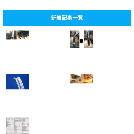
新着記事一覧
ミニタワーPC水冷
家庭内感染防止対
グラフィックボー
策、キッチンタッ
ド対応
チレス水栓にDIY
2023.10.14
で交換
2022.12.31
2022年百里基地
夏に大掃除！？レ
航空祭レポート＆
ンジフード清掃を
撮影方法のレクチ
行いました！！
2022.09.19
ャー
2022.12.24