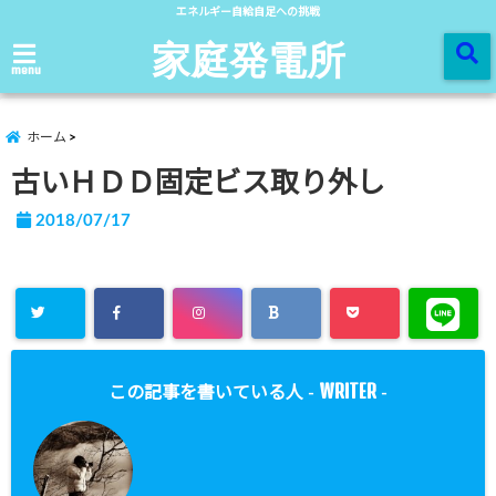
エネルギー自給自足への挑戦
家庭発電所
menu
ホーム
古いＨＤＤ固定ビス取り外し
2018/07/17
WRITER
この記事を書いている人 -
-