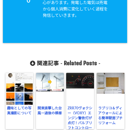
0
心があります。発電した電気は売電
から個人消費に変化していく過程を
発信していきます。
Related Posts
関連記事 -
-
趣味としての写
関東直撃した台
ZRR70ヴォクシ
ラブリコ＆ディ
真撮影について
風一過後の模様
ー（VOXY）エ
アウォールによ
ンジン警告灯が
る簡単壁面プチ
点灯！バルブリ
リフォーム
フトコントロー