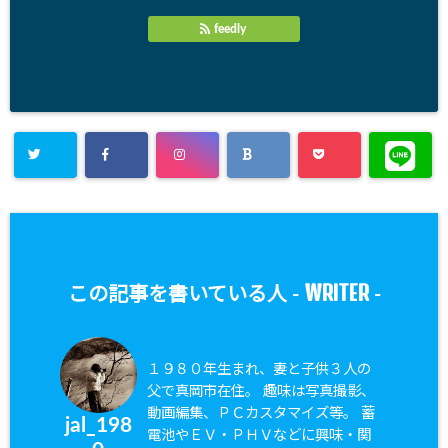
feedly
WRITER
この記事を書いている人 -
-
１９８０年生まれ、妻と子供３人の
父で真岡市在住。 趣味は写真撮影、
動画編集、ＰＣカスタマイズ等。 蓄
jal_198
電池やＥＶ・ＰＨＶなどに興味・関