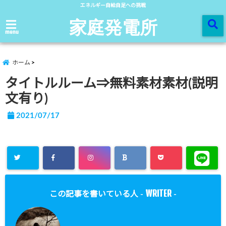
エネルギー自給自足への挑戦
家庭発電所
menu
ホーム
タイトルルーム⇒無料素材素材(説明
文有り)
2021/07/17
WRITER
この記事を書いている人 -
-