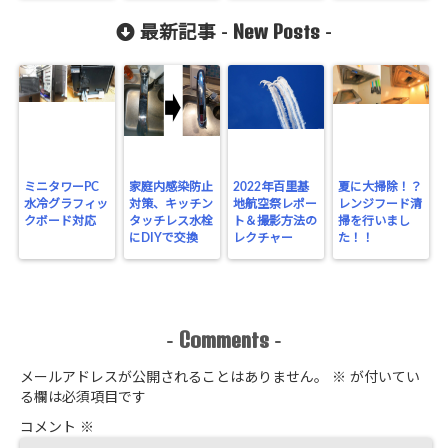
ラー故障修理を
New Posts
実施
最新記事 -
-
ミニタワーPC
家庭内感染防止
2022年百里基
夏に大掃除！？
水冷グラフィッ
対策、キッチン
地航空祭レポー
レンジフード清
クボード対応
タッチレス水栓
ト＆撮影方法の
掃を行いまし
にDIYで交換
レクチャー
た！！
Comments
-
-
メールアドレスが公開されることはありません。
※
が付いてい
る欄は必須項目です
コメント
※