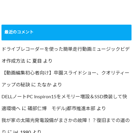
ショック！！健康
診断で肝臓機能が
要再検査となって
最近のコメント
しまった…
2022.07.30
ドライブレコーダーを使った簡単走行動画ミュージックビデ
オ作成方法
に
夏目
より
【動画編集初心者向け】卒園スライドショー、クオリティー
アップの秘訣
に
たなか
より
DELLノートPC Inspiron15をメモリー増設＆SSD換装して快
適環境へ
に
礒部仁博 モデルj都市推進本部
より
我が家の太陽光発電設備がまさかの故障！？復旧までの道の
り
に
jal_1980
より