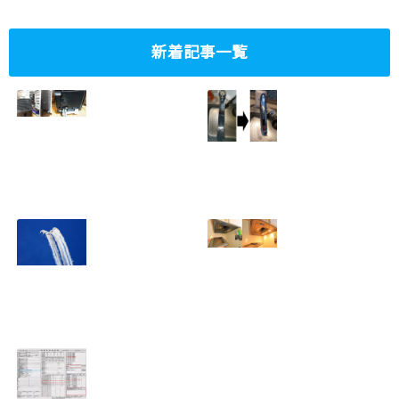
新着記事一覧
ミニタワーPC水冷
家庭内感染防止対
グラフィックボー
策、キッチンタッ
ド対応
チレス水栓にDIY
2023.10.14
で交換
2022.12.31
2022年百里基地
夏に大掃除！？レ
航空祭レポート＆
ンジフード清掃を
撮影方法のレクチ
行いました！！
2022.09.19
ャー
2022.12.24