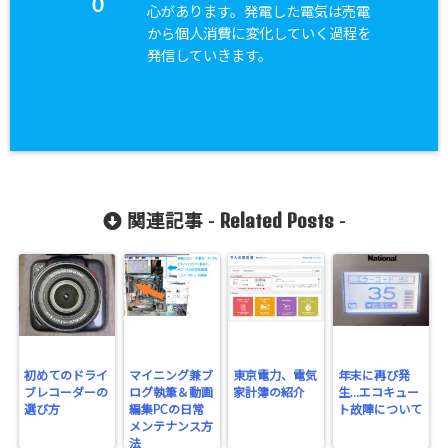
0
心があります。発電した電気は売電
から個人消費に変化していく過程を
発信していきます。
Related Posts
関連記事 -
-
初めてのドライ
マイニング兼ブ
東京電力、電気
年末に再び発
ブレコーダーの
ログ執筆＆動画
家計簿の紹介
生…エコキュー
選び方
編集PCの日常
ト故障について
メンテナンス方
法