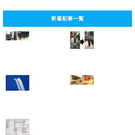
新着記事一覧
ミニタワーPC水冷
家庭内感染防止対
グラフィックボー
策、キッチンタッ
ド対応
チレス水栓にDIY
2023.10.14
で交換
2022.12.31
2022年百里基地
夏に大掃除！？レ
航空祭レポート＆
ンジフード清掃を
撮影方法のレクチ
行いました！！
2022.09.19
ャー
2022.12.24