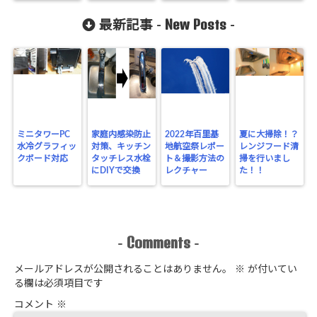
New Posts
最新記事 -
-
ミニタワーPC
家庭内感染防止
2022年百里基
夏に大掃除！？
水冷グラフィッ
対策、キッチン
地航空祭レポー
レンジフード清
クボード対応
タッチレス水栓
ト＆撮影方法の
掃を行いまし
にDIYで交換
レクチャー
た！！
Comments
-
-
メールアドレスが公開されることはありません。
※
が付いてい
る欄は必須項目です
コメント
※