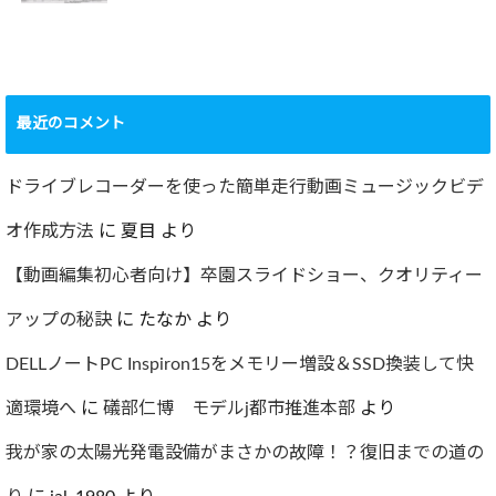
ショック！！健康
診断で肝臓機能が
要再検査となって
最近のコメント
しまった…
2022.07.30
ドライブレコーダーを使った簡単走行動画ミュージックビデ
オ作成方法
に
夏目
より
【動画編集初心者向け】卒園スライドショー、クオリティー
アップの秘訣
に
たなか
より
DELLノートPC Inspiron15をメモリー増設＆SSD換装して快
適環境へ
に
礒部仁博 モデルj都市推進本部
より
我が家の太陽光発電設備がまさかの故障！？復旧までの道の