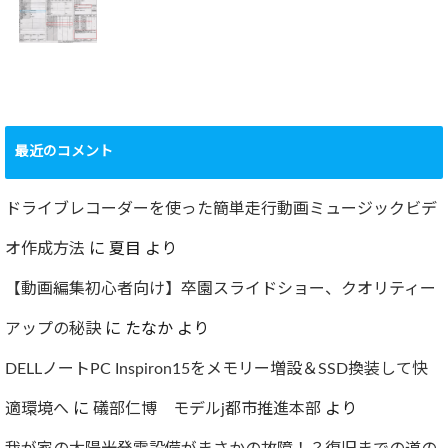
2022.09.19
ャー
2022.12.24
ショック！！健康
診断で肝臓機能が
要再検査となって
最近のコメント
しまった…
2022.07.30
ドライブレコーダーを使った簡単走行動画ミュージックビデ
オ作成方法
に
夏目
より
【動画編集初心者向け】卒園スライドショー、クオリティー
アップの秘訣
に
たなか
より
DELLノートPC Inspiron15をメモリー増設＆SSD換装して快
適環境へ
に
礒部仁博 モデルj都市推進本部
より