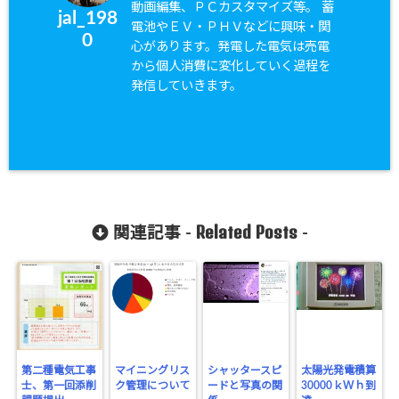
動画編集、ＰＣカスタマイズ等。 蓄
jal_198
電池やＥＶ・ＰＨＶなどに興味・関
0
心があります。発電した電気は売電
から個人消費に変化していく過程を
発信していきます。
Related Posts
関連記事 -
-
第二種電気工事
マイニングリス
シャッタースピ
太陽光発電積算
士、第一回添削
ク管理について
ードと写真の関
30000ｋWｈ到