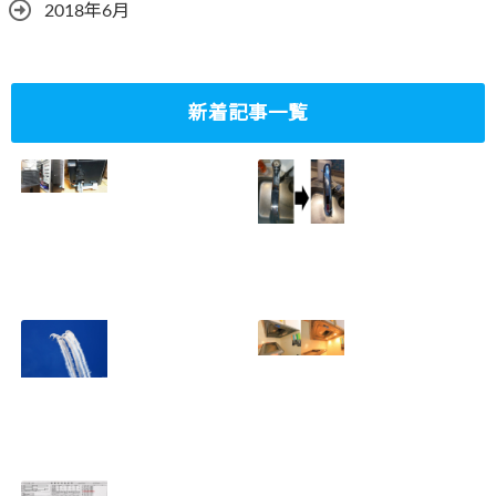
2018年6月
新着記事一覧
ミニタワーPC水冷
家庭内感染防止対
グラフィックボー
策、キッチンタッ
ド対応
チレス水栓にDIY
2023.10.14
で交換
2022.12.31
2022年百里基地
夏に大掃除！？レ
航空祭レポート＆
ンジフード清掃を
撮影方法のレクチ
行いました！！