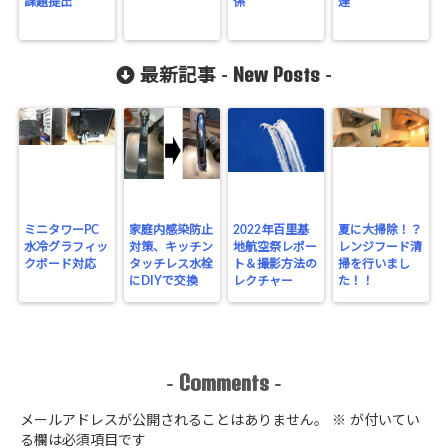
課題提出
係
達
New Posts
最新記事 -
-
ミニタワーPC
家庭内感染防止
2022年百里基
夏に大掃除！？
水冷グラフィッ
対策、キッチン
地航空祭レポー
レンジフード清
クボード対応
タッチレス水栓
ト＆撮影方法の
掃を行いまし
にDIYで交換
レクチャー
た！！
Comments
-
-
メールアドレスが公開されることはありません。
※
が付いてい
る欄は必須項目です