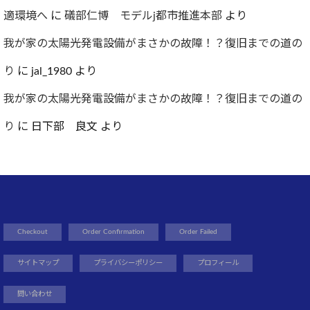
適環境へ
に
礒部仁博 モデルj都市推進本部
より
我が家の太陽光発電設備がまさかの故障！？復旧までの道の
り
に
jal_1980
より
我が家の太陽光発電設備がまさかの故障！？復旧までの道の
り
に
日下部 良文
より
Checkout
Order Confirmation
Order Failed
サイトマップ
プライバシーポリシー
プロフィール
問い合わせ