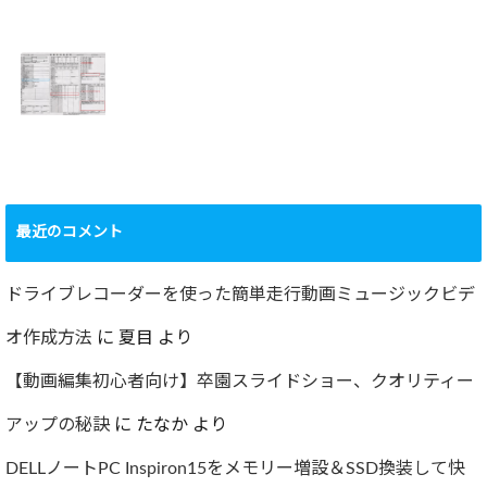
2022年百里基地
夏に大掃除！？レ
航空祭レポート＆
ンジフード清掃を
撮影方法のレクチ
行いました！！
2022.09.19
ャー
2022.12.24
ショック！！健康
診断で肝臓機能が
要再検査となって
最近のコメント
しまった…
2022.07.30
ドライブレコーダーを使った簡単走行動画ミュージックビデ
オ作成方法
に
夏目
より
【動画編集初心者向け】卒園スライドショー、クオリティー
アップの秘訣
に
たなか
より
DELLノートPC Inspiron15をメモリー増設＆SSD換装して快