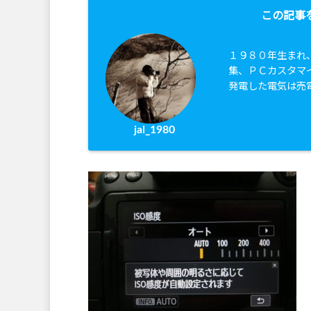
この記事
１９８０年生まれ
集、ＰＣカスタマ
発電した電気は売
jal_1980