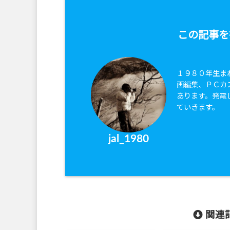
この記事を
１９８０年生ま
画編集、ＰＣカ
あります。発電
ていきます。
jal_1980
関連記