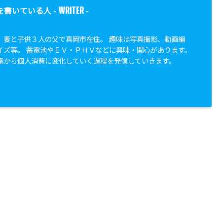
WRITER
を書いている人 -
-
、妻と子供３人の父で真岡市在住。 趣味は写真撮影、動画編
イズ等。 蓄電池やＥＶ・ＰＨＶなどに興味・関心があります。
電から個人消費に変化していく過程を発信していきます。