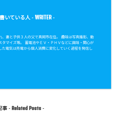
WRITER
書いている人 -
-
れ、妻と子供３人の父で真岡市在住。 趣味は写真撮影、動
スタマイズ等。 蓄電池やＥＶ・ＰＨＶなどに興味・関心が
した電気は売電から個人消費に変化していく過程を発信し
Related Posts
事 -
-