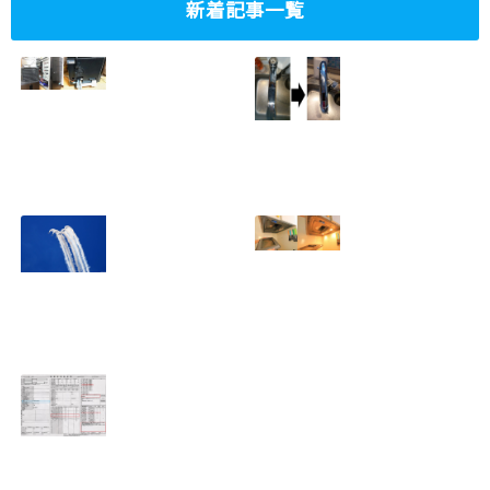
新着記事一覧
ミニタワーPC水冷
家庭内感染防止対
グラフィックボー
策、キッチンタッ
ド対応
チレス水栓にDIY
2023.10.14
で交換
2022.12.31
2022年百里基地
夏に大掃除！？レ
航空祭レポート＆
ンジフード清掃を
撮影方法のレクチ
行いました！！
2022.09.19
ャー
2022.12.24