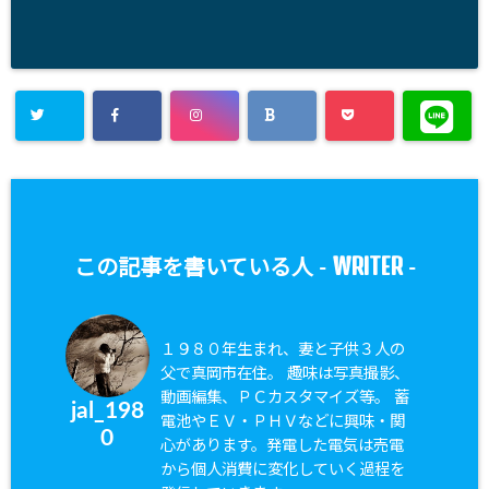
WRITER
この記事を書いている人 -
-
１９８０年生まれ、妻と子供３人の
父で真岡市在住。 趣味は写真撮影、
動画編集、ＰＣカスタマイズ等。 蓄
jal_198
電池やＥＶ・ＰＨＶなどに興味・関
0
心があります。発電した電気は売電
から個人消費に変化していく過程を