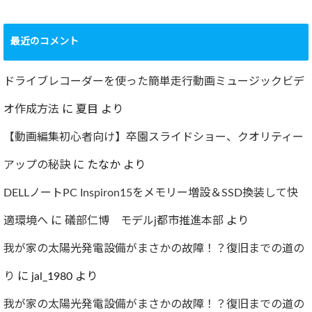
ショック！！健康
診断で肝臓機能が
要再検査となって
最近のコメント
しまった…
2022.07.30
ドライブレコーダーを使った簡単走行動画ミュージックビデ
オ作成方法
に
夏目
より
【動画編集初心者向け】卒園スライドショー、クオリティー
アップの秘訣
に
たなか
より
DELLノートPC Inspiron15をメモリー増設＆SSD換装して快
適環境へ
に
礒部仁博 モデルj都市推進本部
より
我が家の太陽光発電設備がまさかの故障！？復旧までの道の
り
に
jal_1980
より
我が家の太陽光発電設備がまさかの故障！？復旧までの道の