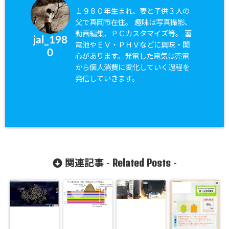
１９８０年生まれ、妻と子供３人の
父で真岡市在住。 趣味は写真撮影、
動画編集、ＰＣカスタマイズ等。 蓄
jal_198
電池やＥＶ・ＰＨＶなどに興味・関
0
心があります。発電した電気は売電
から個人消費に変化していく過程を
発信していきます。
Related Posts
関連記事 -
-