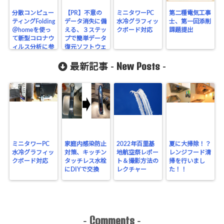
分散コンピュー
【PR】不意の
ミニタワーPC
第二種電気工事
ティングFolding
データ消失に備
水冷グラフィッ
士、第一回添削
＠homeを使っ
える、３ステッ
クボード対応
課題提出
て新型コロナウ
プで簡単データ
ィルス分析に参
復元ソフトウェ
加・協力依頼
アレビュー
New Posts
最新記事 -
-
ミニタワーPC
家庭内感染防止
2022年百里基
夏に大掃除！？
水冷グラフィッ
対策、キッチン
地航空祭レポー
レンジフード清
クボード対応
タッチレス水栓
ト＆撮影方法の
掃を行いまし
にDIYで交換
レクチャー
た！！
Comments
-
-