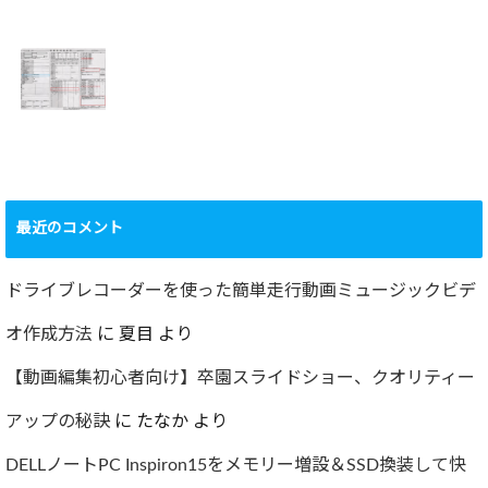
2022年百里基地
夏に大掃除！？レ
航空祭レポート＆
ンジフード清掃を
撮影方法のレクチ
行いました！！
2022.09.19
ャー
2022.12.24
ショック！！健康
診断で肝臓機能が
要再検査となって
最近のコメント
しまった…
2022.07.30
ドライブレコーダーを使った簡単走行動画ミュージックビデ
オ作成方法
に
夏目
より
【動画編集初心者向け】卒園スライドショー、クオリティー
アップの秘訣
に
たなか
より
DELLノートPC Inspiron15をメモリー増設＆SSD換装して快