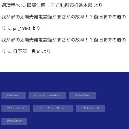
適環境へ
に
礒部仁博 モデルj都市推進本部
より
我が家の太陽光発電設備がまさかの故障！？復旧までの道の
り
に
jal_1980
より
我が家の太陽光発電設備がまさかの故障！？復旧までの道の
り
に
日下部 良文
より
Checkout
Order Confirmation
Order Failed
サイトマップ
プライバシーポリシー
プロフィール
問い合わせ