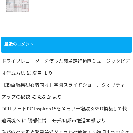
2022.09.19
ャー
2022.12.24
ショック！！健康
診断で肝臓機能が
要再検査となって
最近のコメント
しまった…
2022.07.30
ドライブレコーダーを使った簡単走行動画ミュージックビデ
オ作成方法
に
夏目
より
【動画編集初心者向け】卒園スライドショー、クオリティー
アップの秘訣
に
たなか
より
DELLノートPC Inspiron15をメモリー増設＆SSD換装して快
適環境へ
に
礒部仁博 モデルj都市推進本部
より
我が家の太陽光発電設備がまさかの故障！？復旧までの道の