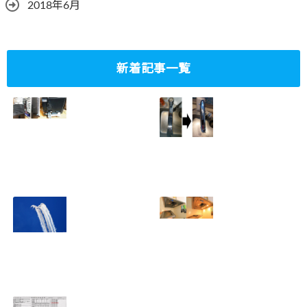
2018年6月
新着記事一覧
ミニタワーPC水冷
家庭内感染防止対
グラフィックボー
策、キッチンタッ
ド対応
チレス水栓にDIY
2023.10.14
で交換
2022.12.31
2022年百里基地
夏に大掃除！？レ
航空祭レポート＆
ンジフード清掃を
撮影方法のレクチ
行いました！！