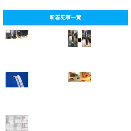
新着記事一覧
ミニタワーPC水冷
家庭内感染防止対
グラフィックボー
策、キッチンタッ
ド対応
チレス水栓にDIY
2023.10.14
で交換
2022.12.31
2022年百里基地
夏に大掃除！？レ
航空祭レポート＆
ンジフード清掃を
撮影方法のレクチ
行いました！！
2022.09.19
ャー
2022.12.24