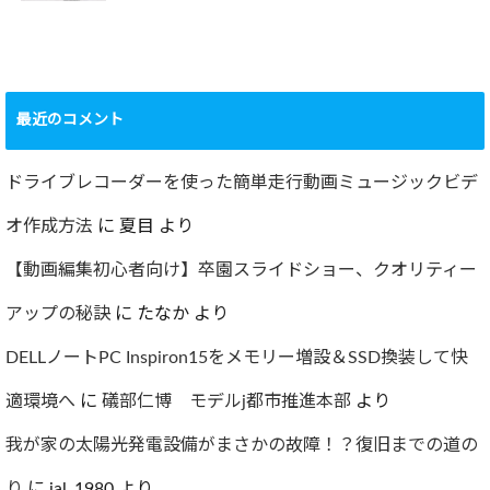
ショック！！健康
診断で肝臓機能が
要再検査となって
最近のコメント
しまった…
2022.07.30
ドライブレコーダーを使った簡単走行動画ミュージックビデ
オ作成方法
に
夏目
より
【動画編集初心者向け】卒園スライドショー、クオリティー
アップの秘訣
に
たなか
より
DELLノートPC Inspiron15をメモリー増設＆SSD換装して快
適環境へ
に
礒部仁博 モデルj都市推進本部
より
我が家の太陽光発電設備がまさかの故障！？復旧までの道の
り
に
jal_1980
より