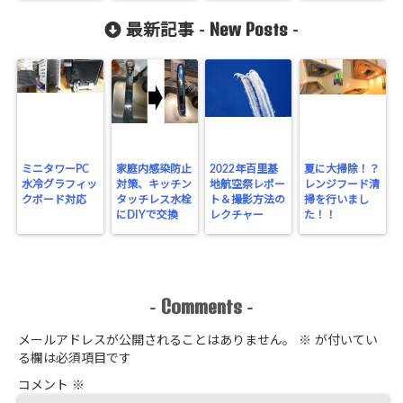
New Posts
最新記事 -
-
ミニタワーPC
家庭内感染防止
2022年百里基
夏に大掃除！？
水冷グラフィッ
対策、キッチン
地航空祭レポー
レンジフード清
クボード対応
タッチレス水栓
ト＆撮影方法の
掃を行いまし
にDIYで交換
レクチャー
た！！
Comments
-
-
メールアドレスが公開されることはありません。
※
が付いてい
る欄は必須項目です
コメント
※