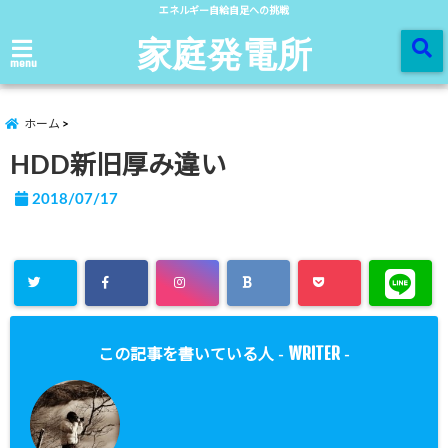
エネルギー自給自足への挑戦
家庭発電所
menu
ホーム
HDD新旧厚み違い
2018/07/17
WRITER
この記事を書いている人 -
-