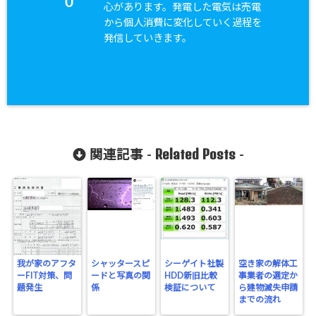
0
心があります。発電した電気は売電
から個人消費に変化していく過程を
発信していきます。
Related Posts
関連記事 -
-
我が家のアフタ
シャッタースピ
シーゲイト社製
空き家の解体工
ーFIT対策、問
ードと写真の関
HDD新旧比較
事業者の選定か
題発生
係
検証について
ら建物滅失申請
までの流れ