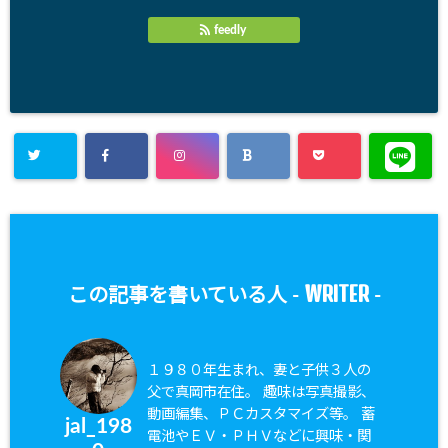
feedly
WRITER
この記事を書いている人 -
-
１９８０年生まれ、妻と子供３人の
父で真岡市在住。 趣味は写真撮影、
動画編集、ＰＣカスタマイズ等。 蓄
jal_198
電池やＥＶ・ＰＨＶなどに興味・関