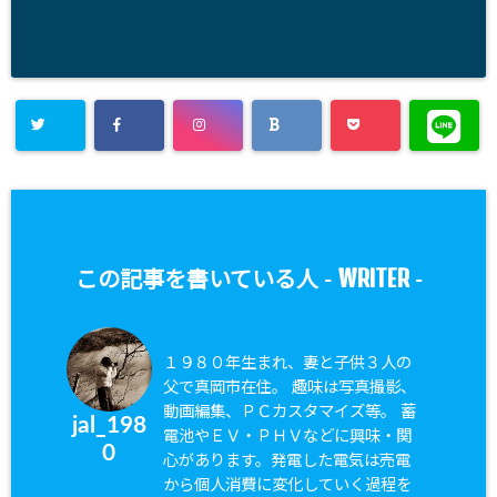
WRITER
この記事を書いている人 -
-
１９８０年生まれ、妻と子供３人の
父で真岡市在住。 趣味は写真撮影、
動画編集、ＰＣカスタマイズ等。 蓄
jal_198
電池やＥＶ・ＰＨＶなどに興味・関
0
心があります。発電した電気は売電
から個人消費に変化していく過程を