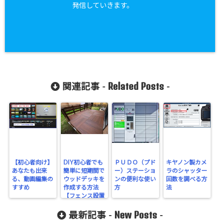
発信していきます。
Related Posts
関連記事 -
-
【初心者向け】
DIY初心者でも
ＰＵＤＯ（プド
キヤノン製カメ
あなたも出来
簡単に短期間で
ー）ステーショ
ラのシャッター
る、動画編集の
ウッドデッキを
ンの便利な使い
回数を調べる方
すすめ
作成する方法
方
法
【フェンス設置
編】
New Posts
最新記事 -
-