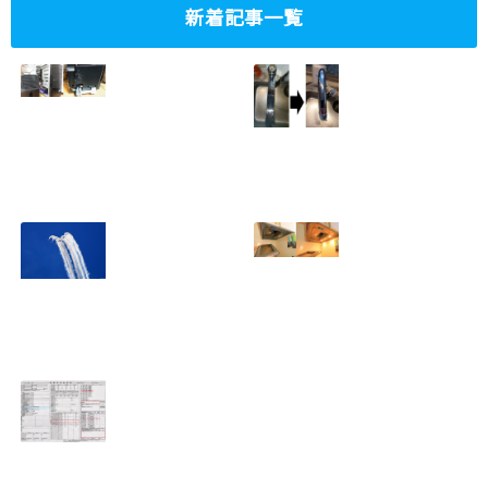
新着記事一覧
ミニタワーPC水冷
家庭内感染防止対
グラフィックボー
策、キッチンタッ
ド対応
チレス水栓にDIY
2023.10.14
で交換
2022.12.31
2022年百里基地
夏に大掃除！？レ
航空祭レポート＆
ンジフード清掃を
撮影方法のレクチ
行いました！！
2022.09.19
ャー
2022.12.24