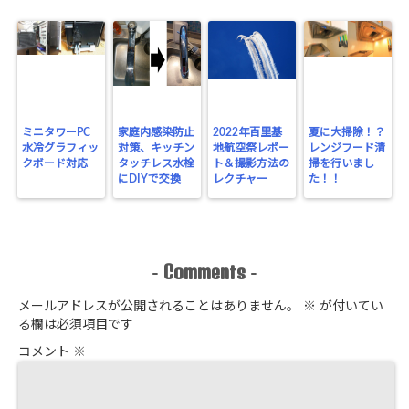
ミニタワーPC
家庭内感染防止
2022年百里基
夏に大掃除！？
水冷グラフィッ
対策、キッチン
地航空祭レポー
レンジフード清
クボード対応
タッチレス水栓
ト＆撮影方法の
掃を行いまし
にDIYで交換
レクチャー
た！！
Comments
-
-
メールアドレスが公開されることはありません。
※
が付いてい
る欄は必須項目です
コメント
※