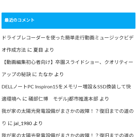
ショック！！健康
診断で肝臓機能が
要再検査となって
最近のコメント
しまった…
2022.07.30
ドライブレコーダーを使った簡単走行動画ミュージックビデ
オ作成方法
に
夏目
より
【動画編集初心者向け】卒園スライドショー、クオリティー
アップの秘訣
に
たなか
より
DELLノートPC Inspiron15をメモリー増設＆SSD換装して快
適環境へ
に
礒部仁博 モデルj都市推進本部
より
我が家の太陽光発電設備がまさかの故障！？復旧までの道の
り
に
jal_1980
より
我が家の太陽光発電設備がまさかの故障！？復旧までの道の