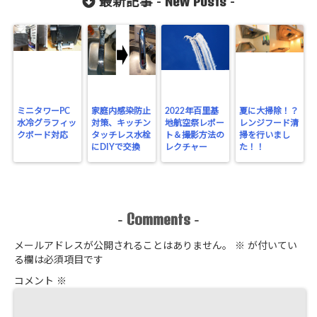
New Posts
最新記事 -
-
ミニタワーPC
家庭内感染防止
2022年百里基
夏に大掃除！？
水冷グラフィッ
対策、キッチン
地航空祭レポー
レンジフード清
クボード対応
タッチレス水栓
ト＆撮影方法の
掃を行いまし
にDIYで交換
レクチャー
た！！
Comments
-
-
メールアドレスが公開されることはありません。
※
が付いてい
る欄は必須項目です
コメント
※