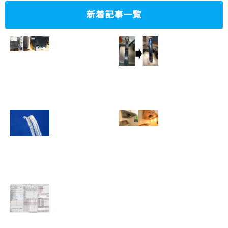
新着記事一覧
ミニタワーPC水冷
家庭内感染防止対
グラフィックボー
策、キッチンタッ
ド対応
チレス水栓にDIY
2023.10.14
で交換
2022.12.31
2022年百里基地
夏に大掃除！？レ
航空祭レポート＆
ンジフード清掃を
撮影方法のレクチ
行いました！！
2022.09.19
ャー
2022.12.24