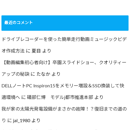
ショック！！健康
診断で肝臓機能が
要再検査となって
最近のコメント
しまった…
2022.07.30
ドライブレコーダーを使った簡単走行動画ミュージックビデ
オ作成方法
に
夏目
より
【動画編集初心者向け】卒園スライドショー、クオリティー
アップの秘訣
に
たなか
より
DELLノートPC Inspiron15をメモリー増設＆SSD換装して快
適環境へ
に
礒部仁博 モデルj都市推進本部
より
我が家の太陽光発電設備がまさかの故障！？復旧までの道の
り
に
jal_1980
より