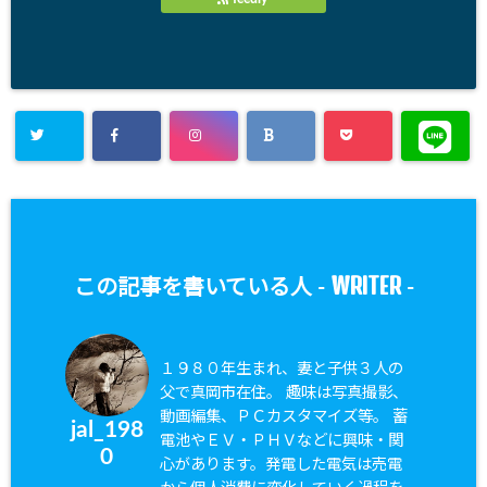
WRITER
この記事を書いている人 -
-
１９８０年生まれ、妻と子供３人の
父で真岡市在住。 趣味は写真撮影、
動画編集、ＰＣカスタマイズ等。 蓄
jal_198
電池やＥＶ・ＰＨＶなどに興味・関
0
心があります。発電した電気は売電