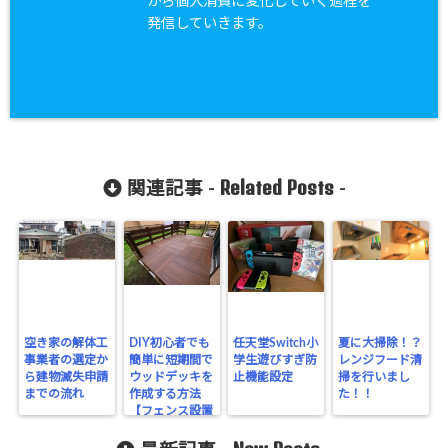
から個人消費に変化していく過程を
発信していきます。
Related Posts
関連記事 -
-
空き家の解体工
DIY初心者でも
任天堂Switch小
夏に大掃除！？
事業者の選定か
簡単に短期間で
学生遊びすぎ防
レンジフード清
ら建物滅失申請
ウッドデッキを
止機能設定
掃を行いまし
までの流れ
作成する方法
た！！
【フェンス設置
編】