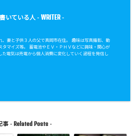
WRITER
書いている人 -
-
れ、妻と子供３人の父で真岡市在住。 趣味は写真撮影、動
スタマイズ等。 蓄電池やＥＶ・ＰＨＶなどに興味・関心が
した電気は売電から個人消費に変化していく過程を発信し
Related Posts
事 -
-