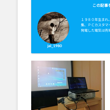
この記事
１９８０年生まれ
集、ＰＣカスタマ
発電した電気は売
jal_1980