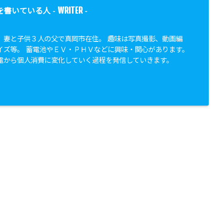
WRITER
を書いている人 -
-
、妻と子供３人の父で真岡市在住。 趣味は写真撮影、動画編
イズ等。 蓄電池やＥＶ・ＰＨＶなどに興味・関心があります。
電から個人消費に変化していく過程を発信していきます。