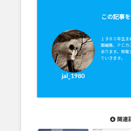
この記事を
１９８０年生ま
画編集、ＰＣカ
あります。発電
ていきます。
jal_1980
関連記