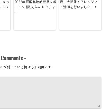
、キッ
2022年百里基地航空祭レポ
夏に大掃除！？レンジフー
DIY
ート＆撮影方法のレクチャ
ド清掃を行いました！！
ー
Comments
-
-
※
が付いている欄は必須項目です