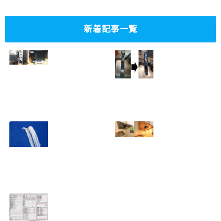
新着記事一覧
ミニタワーPC水冷
家庭内感染防止対
グラフィックボー
策、キッチンタッ
ド対応
チレス水栓にDIY
2023.10.14
で交換
2022.12.31
2022年百里基地
夏に大掃除！？レ
航空祭レポート＆
ンジフード清掃を
撮影方法のレクチ
行いました！！
2022.09.19
ャー
2022.12.24