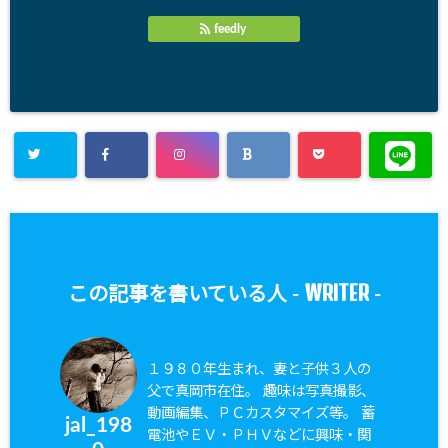
feedly
WRITER
この記事を書いている人 -
-
１９８０年生まれ、妻と子供３人の
父で真岡市在住。 趣味は写真撮影、
動画編集、ＰＣカスタマイズ等。 蓄
jal_198
電池やＥＶ・ＰＨＶなどに興味・関