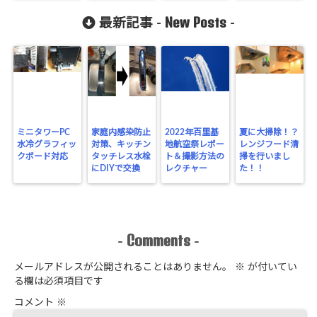
New Posts
最新記事 -
-
ミニタワーPC
家庭内感染防止
2022年百里基
夏に大掃除！？
水冷グラフィッ
対策、キッチン
地航空祭レポー
レンジフード清
クボード対応
タッチレス水栓
ト＆撮影方法の
掃を行いまし
にDIYで交換
レクチャー
た！！
Comments
-
-
メールアドレスが公開されることはありません。
※
が付いてい
る欄は必須項目です
コメント
※