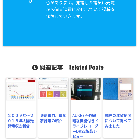
0
心があります。発電した電気は売電
から個人消費に変化していく過程を
発信していきます。
Related Posts
関連記事 -
-
２００９年～２
東京電力、電気
AUKEY赤外線
現在の年金制度
０１８年太陽光
家計簿の紹介
暗視機能付きド
について調べて
発電収支報告
ライブレコーダ
みました
ーDRS2製品レ
ビュー