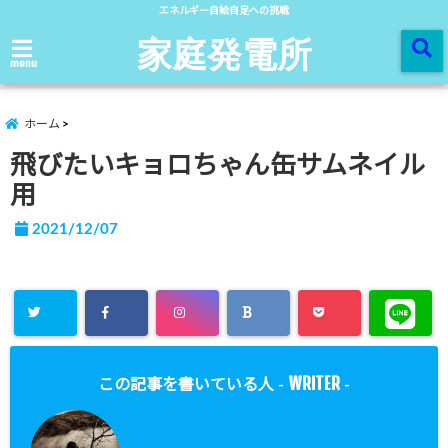
エネルギー自給自足への挑戦
家庭発電所
menu
ホーム
飛びたいキョロちゃん缶サムネイル
用
2021/12/07
WRITER
この記事を書いている人 -
-