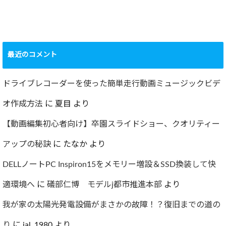
ショック！！健康
診断で肝臓機能が
要再検査となって
最近のコメント
しまった…
2022.07.30
ドライブレコーダーを使った簡単走行動画ミュージックビデ
オ作成方法
に
夏目
より
【動画編集初心者向け】卒園スライドショー、クオリティー
アップの秘訣
に
たなか
より
DELLノートPC Inspiron15をメモリー増設＆SSD換装して快
適環境へ
に
礒部仁博 モデルj都市推進本部
より
我が家の太陽光発電設備がまさかの故障！？復旧までの道の
り
に
jal_1980
より