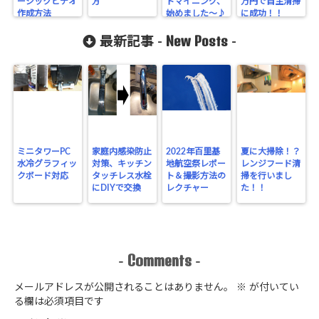
ージックビデオ
方
トマイニング、
万円で自主清掃
作成方法
始めました～♪
に成功！！
New Posts
最新記事 -
-
ミニタワーPC
家庭内感染防止
2022年百里基
夏に大掃除！？
水冷グラフィッ
対策、キッチン
地航空祭レポー
レンジフード清
クボード対応
タッチレス水栓
ト＆撮影方法の
掃を行いまし
にDIYで交換
レクチャー
た！！
Comments
-
-
メールアドレスが公開されることはありません。
※
が付いてい
る欄は必須項目です