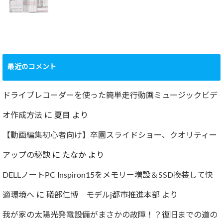
2022.12.24
ショック！！健康
診断で肝臓機能が
要再検査となって
最近のコメント
しまった…
2022.07.30
ドライブレコーダーを使った簡単走行動画ミュージックビデ
オ作成方法
に
夏目
より
【動画編集初心者向け】卒園スライドショー、クオリティー
アップの秘訣
に
たなか
より
DELLノートPC Inspiron15をメモリー増設＆SSD換装して快
適環境へ
に
礒部仁博 モデルj都市推進本部
より
我が家の太陽光発電設備がまさかの故障！？復旧までの道の