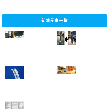
新着記事一覧
ミニタワーPC水冷
家庭内感染防止対
グラフィックボー
策、キッチンタッ
ド対応
チレス水栓にDIY
2023.10.14
で交換
2022.12.31
2022年百里基地
夏に大掃除！？レ
航空祭レポート＆
ンジフード清掃を
撮影方法のレクチ
行いました！！
2022.09.19
ャー