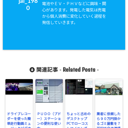
jal_198
電池やＥＶ・ＰＨＶなどに興味・関
0
心があります。発電した電気は売電
から個人消費に変化していく過程を
発信していきます。
Related Posts
関連記事 -
-
ドライブレコー
ＰＵＤＯ（プド
ちょっと古めの
業者に依頼した
ダーを使った簡
ー）ステーショ
デスクトップ
ら９０万円掛か
単走行動画ミュ
ンの便利な使い
PCでローコス
るゴミ屋敷を７