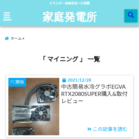
エネルギー自給自足への挑戦
家庭発電所
menu
ホーム
「 マイニング 」 一覧
2021/12/28
PC関係
中古簡易水冷グラボEGVA
RTX2080SUPER購入&取付
レビュー
この記事を読む