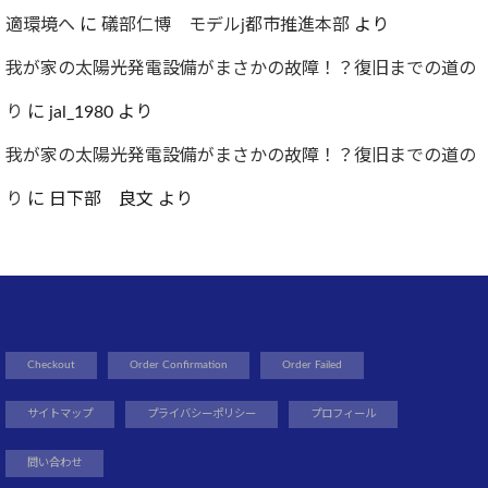
適環境へ
に
礒部仁博 モデルj都市推進本部
より
我が家の太陽光発電設備がまさかの故障！？復旧までの道の
り
に
jal_1980
より
我が家の太陽光発電設備がまさかの故障！？復旧までの道の
り
に
日下部 良文
より
Checkout
Order Confirmation
Order Failed
サイトマップ
プライバシーポリシー
プロフィール
問い合わせ