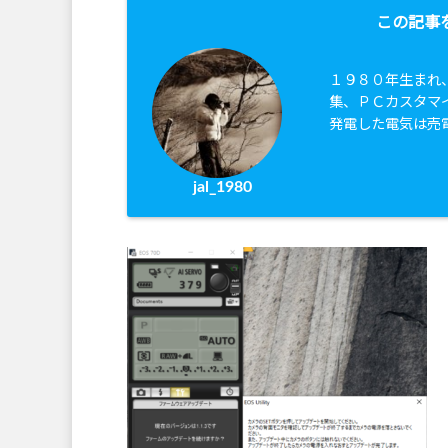
この記事
１９８０年生まれ
集、ＰＣカスタマ
発電した電気は売
jal_1980