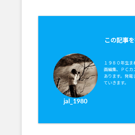
この記事を
１９８０年生ま
画編集、ＰＣカ
あります。発電
ていきます。
jal_1980