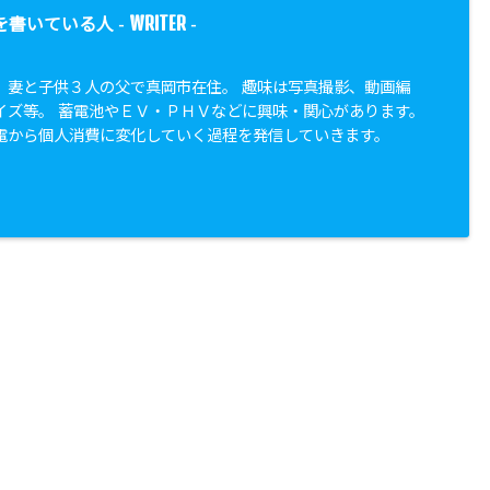
WRITER
を書いている人 -
-
、妻と子供３人の父で真岡市在住。 趣味は写真撮影、動画編
イズ等。 蓄電池やＥＶ・ＰＨＶなどに興味・関心があります。
電から個人消費に変化していく過程を発信していきます。