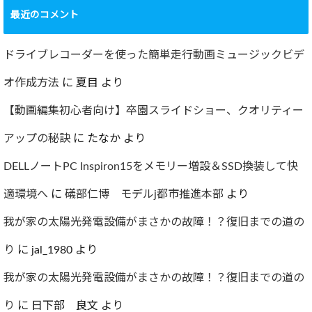
要再検査となって
最近のコメント
しまった…
2022.07.30
ドライブレコーダーを使った簡単走行動画ミュージックビデ
オ作成方法
に
夏目
より
【動画編集初心者向け】卒園スライドショー、クオリティー
アップの秘訣
に
たなか
より
DELLノートPC Inspiron15をメモリー増設＆SSD換装して快
適環境へ
に
礒部仁博 モデルj都市推進本部
より
我が家の太陽光発電設備がまさかの故障！？復旧までの道の
り
に
jal_1980
より
我が家の太陽光発電設備がまさかの故障！？復旧までの道の
り
に
日下部 良文
より