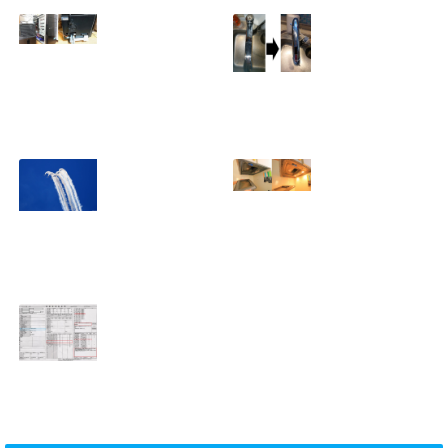
ミニタワーPC水冷
家庭内感染防止対
グラフィックボー
策、キッチンタッ
ド対応
チレス水栓にDIY
2023.10.14
で交換
2022.12.31
2022年百里基地
夏に大掃除！？レ
航空祭レポート＆
ンジフード清掃を
撮影方法のレクチ
行いました！！
2022.09.19
ャー
2022.12.24
ショック！！健康
診断で肝臓機能が