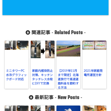
Related Posts
関連記事 -
-
ミニタワーPC
家庭内感染防止
【2019年11月
2021年家庭発
水冷グラフィッ
対策、キッチン
まで限定】北海
電所運営方針
クボード対応
タッチレス水栓
道旅行で高速道
にDIYで交換
路料金を節約す
る方法
New Posts
最新記事 -
-