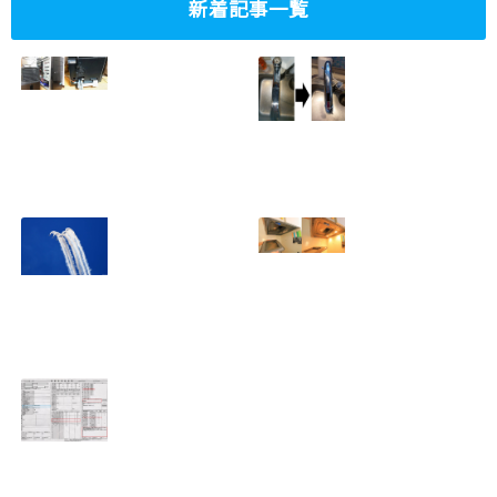
新着記事一覧
ミニタワーPC水冷
家庭内感染防止対
グラフィックボー
策、キッチンタッ
ド対応
チレス水栓にDIY
2023.10.14
で交換
2022.12.31
2022年百里基地
夏に大掃除！？レ
航空祭レポート＆
ンジフード清掃を
撮影方法のレクチ
行いました！！
2022.09.19
ャー
2022.12.24