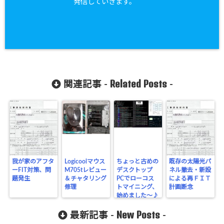
発信していきます。
Related Posts
関連記事 -
-
我が家のアフタ
Logicoolマウス
ちょっと古めの
既存の太陽光パ
ーFIT対策、問
M705tレビュー
デスクトップ
ネル撤去・新設
題発生
＆チャタリング
PCでローコス
による再ＦＩＴ
修理
トマイニング、
計画断念
始めました～♪
New Posts
最新記事 -
-