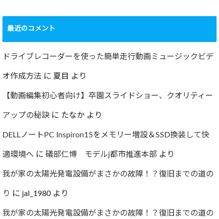
ショック！！健康
診断で肝臓機能が
要再検査となって
最近のコメント
しまった…
2022.07.30
ドライブレコーダーを使った簡単走行動画ミュージックビデ
オ作成方法
に
夏目
より
【動画編集初心者向け】卒園スライドショー、クオリティー
アップの秘訣
に
たなか
より
DELLノートPC Inspiron15をメモリー増設＆SSD換装して快
適環境へ
に
礒部仁博 モデルj都市推進本部
より
我が家の太陽光発電設備がまさかの故障！？復旧までの道の
り
に
jal_1980
より
我が家の太陽光発電設備がまさかの故障！？復旧までの道の