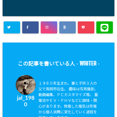
WRITER
この記事を書いている人 -
-
１９８０年生まれ、妻と子供３人の
父で真岡市在住。 趣味は写真撮影、
動画編集、ＰＣカスタマイズ等。 蓄
jal_198
電池やＥＶ・ＰＨＶなどに興味・関
0
心があります。発電した電気は売電
から個人消費に変化していく過程を