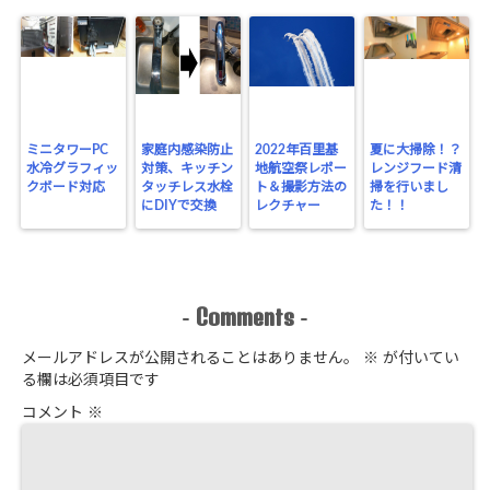
ミニタワーPC
家庭内感染防止
2022年百里基
夏に大掃除！？
水冷グラフィッ
対策、キッチン
地航空祭レポー
レンジフード清
クボード対応
タッチレス水栓
ト＆撮影方法の
掃を行いまし
にDIYで交換
レクチャー
た！！
Comments
-
-
メールアドレスが公開されることはありません。
※
が付いてい
る欄は必須項目です
コメント
※