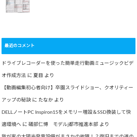
2022.09.19
ャー
2022.12.24
ショック！！健康
診断で肝臓機能が
要再検査となって
最近のコメント
しまった…
2022.07.30
ドライブレコーダーを使った簡単走行動画ミュージックビデ
オ作成方法
に
夏目
より
【動画編集初心者向け】卒園スライドショー、クオリティー
アップの秘訣
に
たなか
より
DELLノートPC Inspiron15をメモリー増設＆SSD換装して快
適環境へ
に
礒部仁博 モデルj都市推進本部
より
我が家の太陽光発電設備がまさかの故障！？復旧までの道の