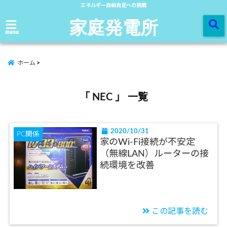
エネルギー自給自足への挑戦
家庭発電所
menu
ホーム
「 NEC 」 一覧
2020/10/31
PC関係
家のWi-Fi接続が不安定
（無線LAN）ルーターの接
続環境を改善
この記事を読む