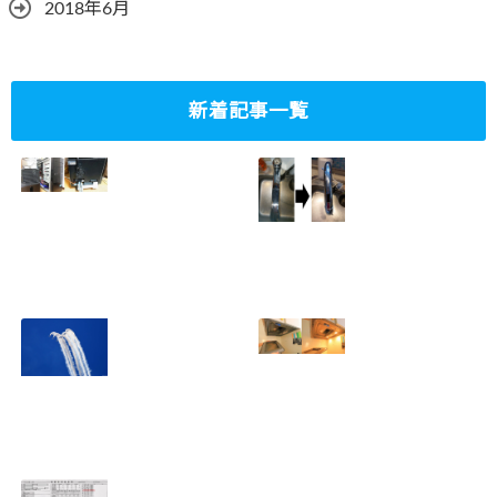
2018年6月
新着記事一覧
ミニタワーPC水冷
家庭内感染防止対
グラフィックボー
策、キッチンタッ
ド対応
チレス水栓にDIY
2023.10.14
で交換
2022.12.31
2022年百里基地
夏に大掃除！？レ
航空祭レポート＆
ンジフード清掃を
撮影方法のレクチ
行いました！！