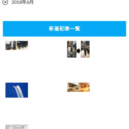
2018年6月
新着記事一覧
ミニタワーPC水冷
家庭内感染防止対
グラフィックボー
策、キッチンタッ
ド対応
チレス水栓にDIY
2023.10.14
で交換
2022.12.31
2022年百里基地
夏に大掃除！？レ
航空祭レポート＆
ンジフード清掃を
撮影方法のレクチ
行いました！！