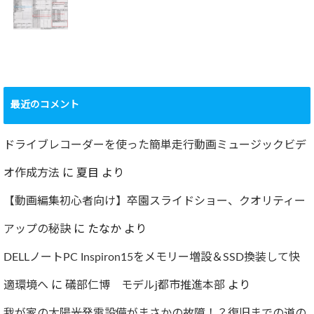
2022.09.19
ャー
2022.12.24
ショック！！健康
診断で肝臓機能が
要再検査となって
最近のコメント
しまった…
2022.07.30
ドライブレコーダーを使った簡単走行動画ミュージックビデ
オ作成方法
に
夏目
より
【動画編集初心者向け】卒園スライドショー、クオリティー
アップの秘訣
に
たなか
より
DELLノートPC Inspiron15をメモリー増設＆SSD換装して快
適環境へ
に
礒部仁博 モデルj都市推進本部
より
我が家の太陽光発電設備がまさかの故障！？復旧までの道の