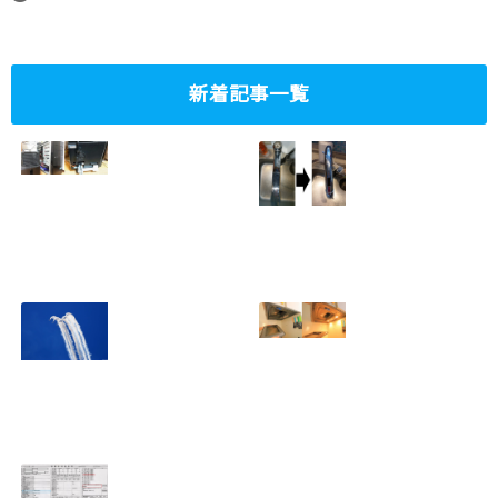
新着記事一覧
ミニタワーPC水冷
家庭内感染防止対
グラフィックボー
策、キッチンタッ
ド対応
チレス水栓にDIY
2023.10.14
で交換
2022.12.31
2022年百里基地
夏に大掃除！？レ
航空祭レポート＆
ンジフード清掃を
撮影方法のレクチ
行いました！！
2022.09.19
ャー