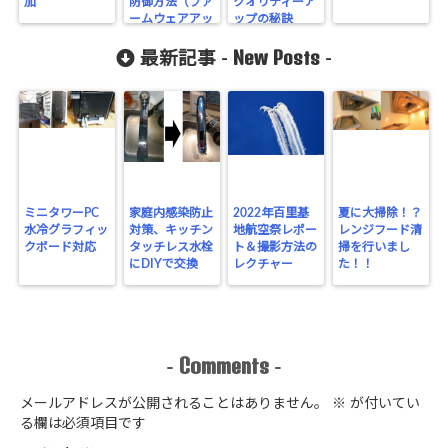
加
防御方法（ファ
クオリティーア
ームウェアアッ
ップの秘訣
プデート）
New Posts
最新記事 -
-
ミニタワーPC
家庭内感染防止
2022年百里基
夏に大掃除！？
水冷グラフィッ
対策、キッチン
地航空祭レポー
レンジフード清
クボード対応
タッチレス水栓
ト＆撮影方法の
掃を行いまし
にDIYで交換
レクチャー
た！！
Comments
-
-
メールアドレスが公開されることはありません。
※
が付いてい
る欄は必須項目です