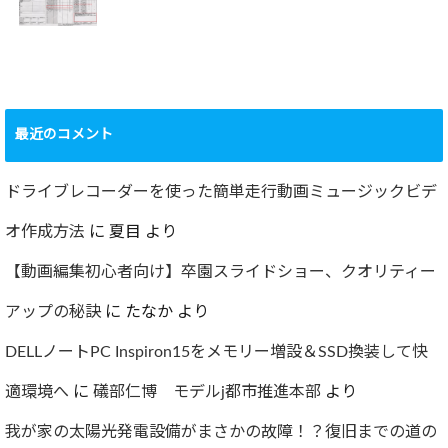
2022.12.24
ショック！！健康
診断で肝臓機能が
要再検査となって
最近のコメント
しまった…
2022.07.30
ドライブレコーダーを使った簡単走行動画ミュージックビデ
オ作成方法
に
夏目
より
【動画編集初心者向け】卒園スライドショー、クオリティー
アップの秘訣
に
たなか
より
DELLノートPC Inspiron15をメモリー増設＆SSD換装して快
適環境へ
に
礒部仁博 モデルj都市推進本部
より
我が家の太陽光発電設備がまさかの故障！？復旧までの道の