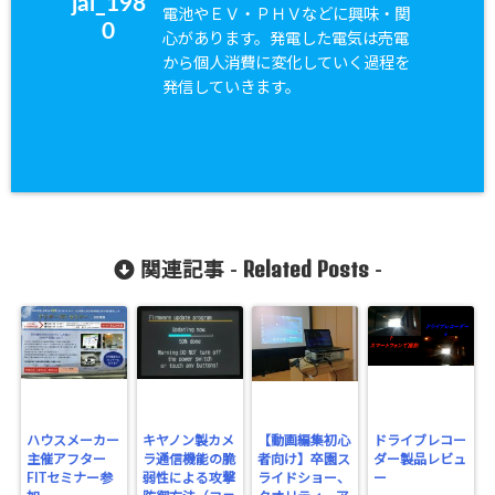
jal_198
電池やＥＶ・ＰＨＶなどに興味・関
0
心があります。発電した電気は売電
から個人消費に変化していく過程を
発信していきます。
Related Posts
関連記事 -
-
ハウスメーカー
キヤノン製カメ
【動画編集初心
ドライブレコー
主催アフター
ラ通信機能の脆
者向け】卒園ス
ダー製品レビュ
FITセミナー参
弱性による攻撃
ライドショー、
ー