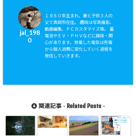
１９８０年生まれ、妻と子供３人の
父で真岡市在住。 趣味は写真撮影、
動画編集、ＰＣカスタマイズ等。 蓄
jal_198
電池やＥＶ・ＰＨＶなどに興味・関
0
心があります。発電した電気は売電
から個人消費に変化していく過程を
発信していきます。
Related Posts
関連記事 -
-