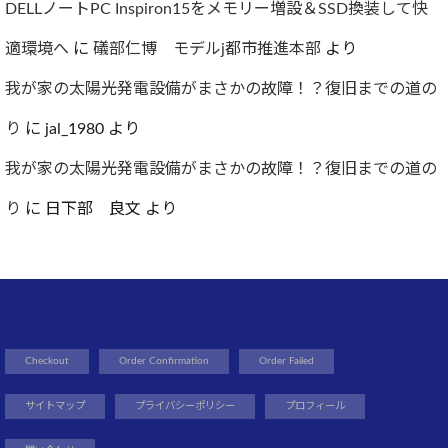
DELLノートPC Inspiron15をメモリー増設＆SSD換装して快
適環境へ
に
礒部仁博 モデルj都市推進本部
より
我が家の太陽光発電設備がまさかの故障！？復旧までの道の
り
に
jal_1980
より
我が家の太陽光発電設備がまさかの故障！？復旧までの道の
り
に
日下部 良文
より
Checkout
Order Confirmation
Order Failed
サイトマップ
プライバシーポリシー
プロフィール