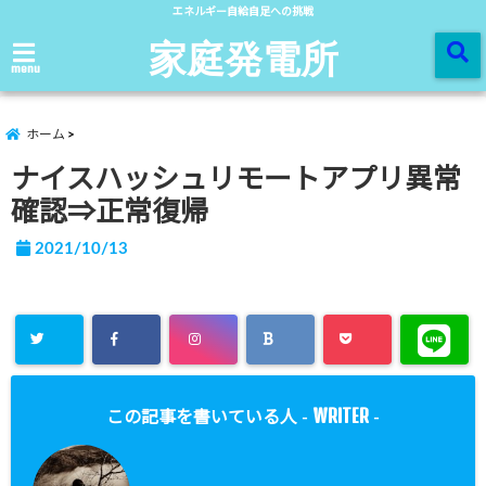
エネルギー自給自足への挑戦
家庭発電所
menu
ホーム
ナイスハッシュリモートアプリ異常
確認⇒正常復帰
2021/10/13
WRITER
この記事を書いている人 -
-