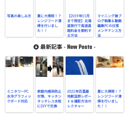
写真の楽しみ方
夏に大掃除！？
【2019年11月
マイニング兼ブ
レンジフード清
まで限定】北海
ログ執筆＆動画
掃を行いまし
道旅行で高速道
編集PCの日常
た！！
路料金を節約す
メンテナンス方
る方法
法
New Posts
最新記事 -
-
ミニタワーPC
家庭内感染防止
2022年百里基
夏に大掃除！？
水冷グラフィッ
対策、キッチン
地航空祭レポー
レンジフード清
クボード対応
タッチレス水栓
ト＆撮影方法の
掃を行いまし
にDIYで交換
レクチャー
た！！