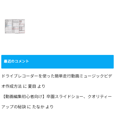
2022年百里基地
夏に大掃除！？レ
航空祭レポート＆
ンジフード清掃を
撮影方法のレクチ
行いました！！
2022.09.19
ャー
2022.12.24
ショック！！健康
診断で肝臓機能が
要再検査となって
最近のコメント
しまった…
2022.07.30
ドライブレコーダーを使った簡単走行動画ミュージックビデ
オ作成方法
に
夏目
より
【動画編集初心者向け】卒園スライドショー、クオリティー
アップの秘訣
に
たなか
より