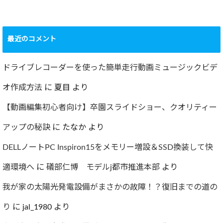
ショック！！健康
診断で肝臓機能が
要再検査となって
最近のコメント
しまった…
2022.07.30
ドライブレコーダーを使った簡単走行動画ミュージックビデ
オ作成方法
に
夏目
より
【動画編集初心者向け】卒園スライドショー、クオリティー
アップの秘訣
に
たなか
より
DELLノートPC Inspiron15をメモリー増設＆SSD換装して快
適環境へ
に
礒部仁博 モデルj都市推進本部
より
我が家の太陽光発電設備がまさかの故障！？復旧までの道の
り
に
jal_1980
より