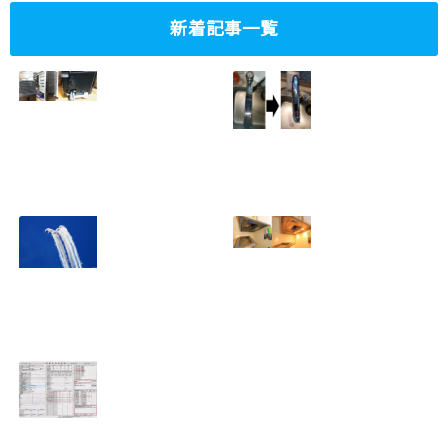
新着記事一覧
ミニタワーPC水冷
家庭内感染防止対
グラフィックボー
策、キッチンタッ
ド対応
チレス水栓にDIY
2023.10.14
で交換
2022.12.31
2022年百里基地
夏に大掃除！？レ
航空祭レポート＆
ンジフード清掃を
撮影方法のレクチ
行いました！！
2022.09.19
ャー
2022.12.24