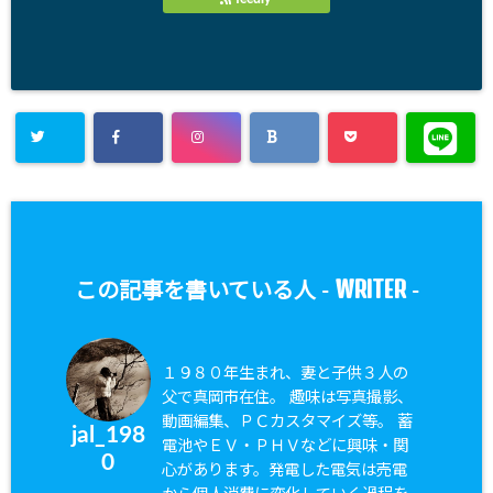
WRITER
この記事を書いている人 -
-
１９８０年生まれ、妻と子供３人の
父で真岡市在住。 趣味は写真撮影、
動画編集、ＰＣカスタマイズ等。 蓄
jal_198
電池やＥＶ・ＰＨＶなどに興味・関
0
心があります。発電した電気は売電