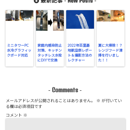
New Posts
最新記事 -
-
ミニタワーPC
家庭内感染防止
2022年百里基
夏に大掃除！？
水冷グラフィッ
対策、キッチン
地航空祭レポー
レンジフード清
クボード対応
タッチレス水栓
ト＆撮影方法の
掃を行いまし
にDIYで交換
レクチャー
た！！
Comments
-
-
メールアドレスが公開されることはありません。
※
が付いてい
る欄は必須項目です
コメント
※