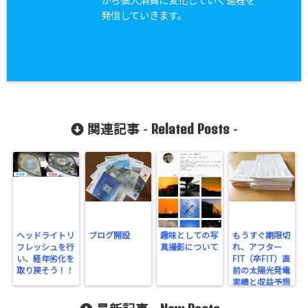
から個人消費に変化していく過程を
発信していきます。
Related Posts
関連記事 -
-
ヘッドライトリ
ブログ開設
趣味としての写
もうすぐ期限切
フレッシュを行
真撮影について
れ、アフター
い、経年劣化を
FIT（卒FIT）直
取り戻そう！！
前の太陽光発電
実績と収益予想