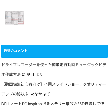
2022年百里基地
夏に大掃除！？レ
航空祭レポート＆
ンジフード清掃を
撮影方法のレクチ
行いました！！
2022.09.19
ャー
2022.12.24
ショック！！健康
診断で肝臓機能が
要再検査となって
最近のコメント
しまった…
2022.07.30
ドライブレコーダーを使った簡単走行動画ミュージックビデ
オ作成方法
に
夏目
より
【動画編集初心者向け】卒園スライドショー、クオリティー
アップの秘訣
に
たなか
より
DELLノートPC Inspiron15をメモリー増設＆SSD換装して快