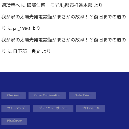
適環境へ
に
礒部仁博 モデルj都市推進本部
より
我が家の太陽光発電設備がまさかの故障！？復旧までの道の
り
に
jal_1980
より
我が家の太陽光発電設備がまさかの故障！？復旧までの道の
り
に
日下部 良文
より
Checkout
Order Confirmation
Order Failed
サイトマップ
プライバシーポリシー
プロフィール
問い合わせ