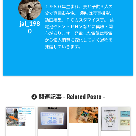
１９８０年生まれ、妻と子供３人の
父で真岡市在住。 趣味は写真撮影、
動画編集、ＰＣカスタマイズ等。 蓄
jal_198
電池やＥＶ・ＰＨＶなどに興味・関
0
心があります。発電した電気は売電
から個人消費に変化していく過程を
発信していきます。
Related Posts
関連記事 -
-