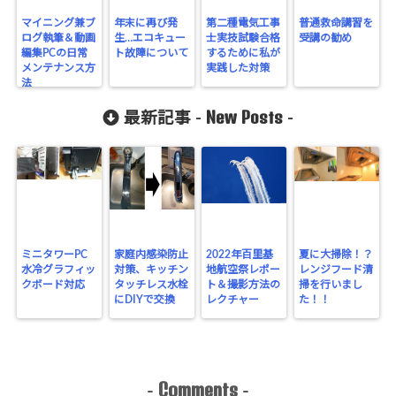
マイニング兼ブ
年末に再び発
第二種電気工事
普通救命講習を
ログ執筆＆動画
生…エコキュー
士実技試験合格
受講の勧め
編集PCの日常
ト故障について
するために私が
メンテナンス方
実践した対策
法
New Posts
最新記事 -
-
ミニタワーPC
家庭内感染防止
2022年百里基
夏に大掃除！？
水冷グラフィッ
対策、キッチン
地航空祭レポー
レンジフード清
クボード対応
タッチレス水栓
ト＆撮影方法の
掃を行いまし
にDIYで交換
レクチャー
た！！
Comments
-
-