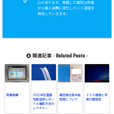
0
心があります。発電した電気は売電
から個人消費に変化していく過程を
発信していきます。
Related Posts
関連記事 -
-
発電実績
2022年百里基
確定拠出型年金
ＩＳＯ感度と写
地航空祭レポー
制度について
真の関係性
ト＆撮影方法の
レクチャー