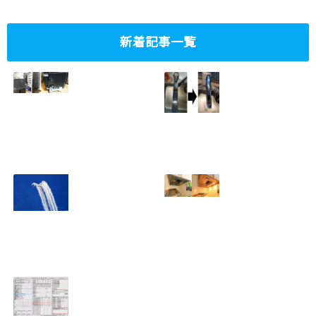
新着記事一覧
ミニタワーPC水冷
家庭内感染防止対
グラフィックボー
策、キッチンタッ
ド対応
チレス水栓にDIY
2023.10.14
で交換
2022.12.31
2022年百里基地
夏に大掃除！？レ
航空祭レポート＆
ンジフード清掃を
撮影方法のレクチ
行いました！！
2022.09.19
ャー
2022.12.24