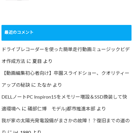
ショック！！健康
診断で肝臓機能が
要再検査となって
最近のコメント
しまった…
2022.07.30
ドライブレコーダーを使った簡単走行動画ミュージックビデ
オ作成方法
に
夏目
より
【動画編集初心者向け】卒園スライドショー、クオリティー
アップの秘訣
に
たなか
より
DELLノートPC Inspiron15をメモリー増設＆SSD換装して快
適環境へ
に
礒部仁博 モデルj都市推進本部
より
我が家の太陽光発電設備がまさかの故障！？復旧までの道の
り
に
jal_1980
より