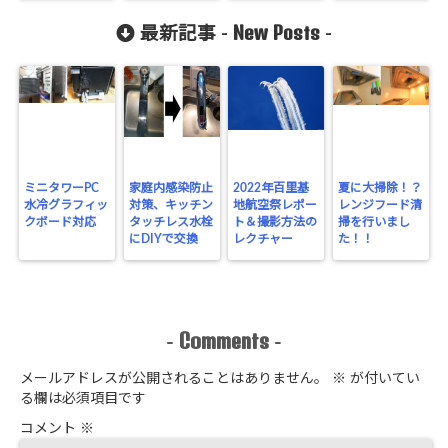
New Posts
最新記事 -
-
ミニタワーPC
家庭内感染防止
2022年百里基
夏に大掃除！？
水冷グラフィッ
対策、キッチン
地航空祭レポー
レンジフード清
クボード対応
タッチレス水栓
ト＆撮影方法の
掃を行いまし
にDIYで交換
レクチャー
た！！
Comments
-
-
メールアドレスが公開されることはありません。
※
が付いてい
る欄は必須項目です
コメント
※