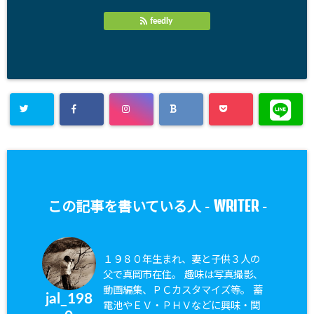
feedly
WRITER
この記事を書いている人 -
-
１９８０年生まれ、妻と子供３人の
父で真岡市在住。 趣味は写真撮影、
動画編集、ＰＣカスタマイズ等。 蓄
jal_198
電池やＥＶ・ＰＨＶなどに興味・関