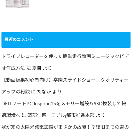
2022.12.24
ショック！！健康
診断で肝臓機能が
要再検査となって
最近のコメント
しまった…
2022.07.30
ドライブレコーダーを使った簡単走行動画ミュージックビデ
オ作成方法
に
夏目
より
【動画編集初心者向け】卒園スライドショー、クオリティー
アップの秘訣
に
たなか
より
DELLノートPC Inspiron15をメモリー増設＆SSD換装して快
適環境へ
に
礒部仁博 モデルj都市推進本部
より
我が家の太陽光発電設備がまさかの故障！？復旧までの道の