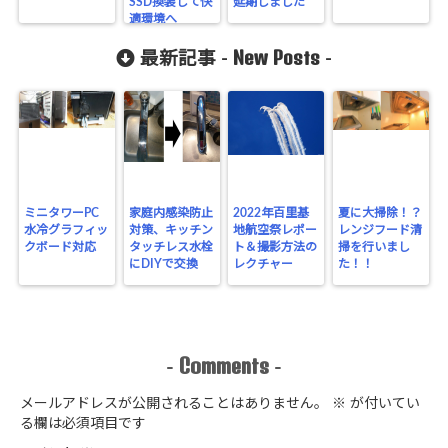
SSD換装して快
延期しました
適環境へ
New Posts
最新記事 -
-
ミニタワーPC
家庭内感染防止
2022年百里基
夏に大掃除！？
水冷グラフィッ
対策、キッチン
地航空祭レポー
レンジフード清
クボード対応
タッチレス水栓
ト＆撮影方法の
掃を行いまし
にDIYで交換
レクチャー
た！！
Comments
-
-
メールアドレスが公開されることはありません。
※
が付いてい
る欄は必須項目です