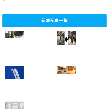
新着記事一覧
ミニタワーPC水冷
家庭内感染防止対
グラフィックボー
策、キッチンタッ
ド対応
チレス水栓にDIY
2023.10.14
で交換
2022.12.31
2022年百里基地
夏に大掃除！？レ
航空祭レポート＆
ンジフード清掃を
撮影方法のレクチ
行いました！！
2022.09.19
ャー