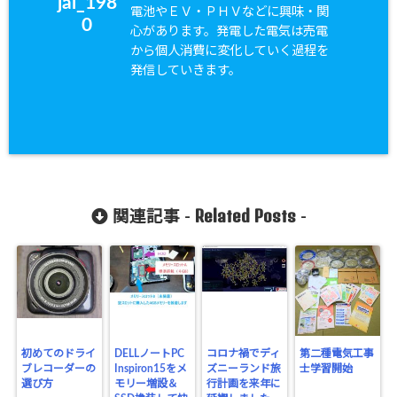
jal_198
電池やＥＶ・ＰＨＶなどに興味・関
0
心があります。発電した電気は売電
から個人消費に変化していく過程を
発信していきます。
Related Posts
関連記事 -
-
初めてのドライ
DELLノートPC
コロナ禍でディ
第二種電気工事
ブレコーダーの
Inspiron15をメ
ズニーランド旅
士学習開始
選び方
モリー増設＆
行計画を来年に