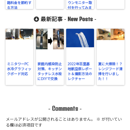
路料金を節約す
ウンモニター取
る方法
付を行ってみま
した
New Posts
最新記事 -
-
ミニタワーPC
家庭内感染防止
2022年百里基
夏に大掃除！？
水冷グラフィッ
対策、キッチン
地航空祭レポー
レンジフード清
クボード対応
タッチレス水栓
ト＆撮影方法の
掃を行いまし
にDIYで交換
レクチャー
た！！
Comments
-
-
メールアドレスが公開されることはありません。
※
が付いてい
る欄は必須項目です