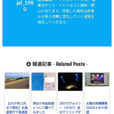
jal_198
電池やＥＶ・ＰＨＶなどに興味・関
0
心があります。発電した電気は売電
から個人消費に変化していく過程を
発信していきます。
Related Posts
関連記事 -
-
【2019年11月
現在の年金制度
ZRR70ヴォクシ
太陽光発電積算
まで限定】北海
について調べて
ー（VOXY）自
30000ｋWｈ到
道旅行で高速道
みました
分でフリップダ
達