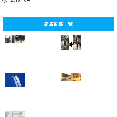
2018年6月
新着記事一覧
ミニタワーPC水冷
家庭内感染防止対
グラフィックボー
策、キッチンタッ
ド対応
チレス水栓にDIY
2023.10.14
で交換
2022.12.31
2022年百里基地
夏に大掃除！？レ
航空祭レポート＆
ンジフード清掃を
撮影方法のレクチ
行いました！！