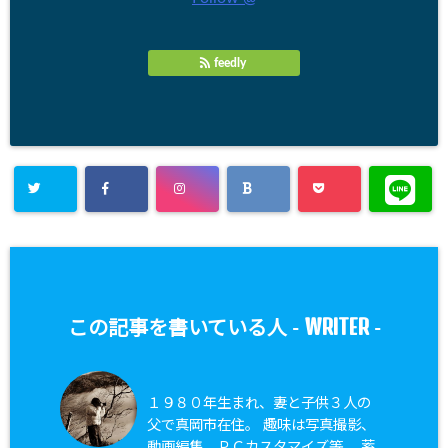
feedly
WRITER
この記事を書いている人 -
-
１９８０年生まれ、妻と子供３人の
父で真岡市在住。 趣味は写真撮影、
動画編集、ＰＣカスタマイズ等。 蓄