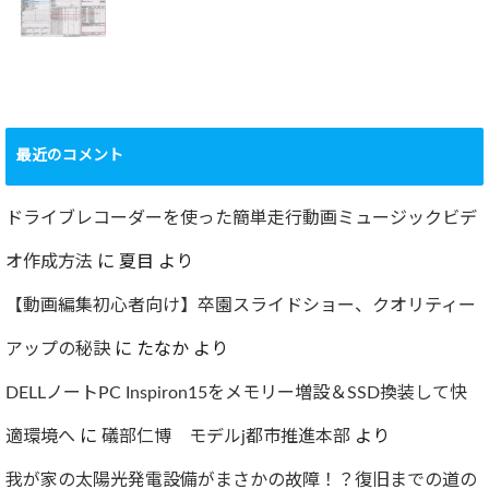
2022.09.19
ャー
2022.12.24
ショック！！健康
診断で肝臓機能が
要再検査となって
最近のコメント
しまった…
2022.07.30
ドライブレコーダーを使った簡単走行動画ミュージックビデ
オ作成方法
に
夏目
より
【動画編集初心者向け】卒園スライドショー、クオリティー
アップの秘訣
に
たなか
より
DELLノートPC Inspiron15をメモリー増設＆SSD換装して快
適環境へ
に
礒部仁博 モデルj都市推進本部
より
我が家の太陽光発電設備がまさかの故障！？復旧までの道の